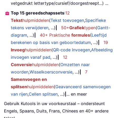
vetgedrukt lettertype/cursief/doorgestreept...) ...
Top 15 gereedschapssets
:
12
Tekst
hulpmiddelen
(
Tekst toevoegen
,
Specifieke
tekens verwijderen
, ...)
|
50+
Grafiek
typen
(
Gantt-
diagram
, ...)
|
40+ Praktische
formules
(
Leeftijd
berekenen op basis van geboortedatum
, ...)
|
19
Invoeg
hulpmiddelen
(
QR-code Invoegen
,
Afbeelding
invoegen vanaf pad
, ...)
|
12
Conversie
hulpmiddelen
(
Omzetten naar
woorden
,
Wisselkoersconversie
, ...)
|
7
Samenvoegen en
splitsen
hulpmiddelen
(
Geavanceerd samenvoegen
van rijen
,
Cellen splitsen
, ...)
|
... en meer
Gebruik Kutools in uw voorkeurstaal – ondersteunt
Engels, Spaans, Duits, Frans, Chinees en 40+ andere