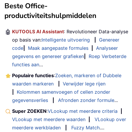
Beste Office-
productiviteitshulpmiddelen
🤖
KUTOOLS AI Assistant
: Revolutioneer Data-analyse
op basis van:
Intelligente uitvoering
|
Genereer
code
|
Maak aangepaste formules
|
Analyseer
gegevens en genereer grafieken
|
Roep Verbeterde
functies aan
…
Populaire functies
:
Zoeken, markeren of Dubbele
waarden markeren
|
Verwijder lege rijen
|
Kolommen samenvoegen of cellen zonder
gegevensverlies
|
Afronden zonder formule
...
Super ZOEKEN
:
VLookup met meerdere criteria
|
VLookup met meerdere waarden
|
VLookup over
meerdere werkbladen
|
Fuzzy Match
....