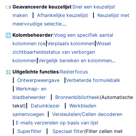
Geavanceerde keuzelijst
:
Snel een keuzelijst
maken
|
Afhankelijke keuzelijst
|
Keuzelijst met
meervoudige selectie
....
Kolombeheerder
:
Voeg een specifiek aantal
kolommen toe
|
Verplaats kolommen
|
Wissel
zichtbaarheidsstatus van verborgen
kolommen
|
Vergelijk bereiken en kolommen
...
Uitgelichte functies
:
Rasterfocus
|
Ontwerpweergave
|
Verbeterde formulebalk
|
Werkmap- en
bladbeheerder
|
Bronnenbibliotheek
(Automatische
tekst)
|
Datumkiezer
|
Werkbladen
samenvoegen
|
Versleutelen/Cellen decoderen
|
E-mails verzenden op basis van lijst
|
Superfilter
|
Speciaal filter
(Filter cellen met