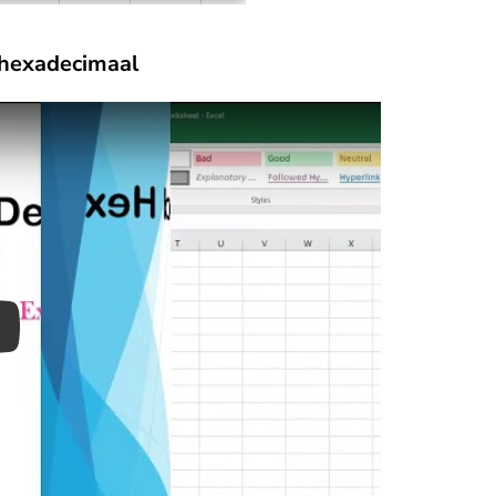
 hexadecimaal
ay