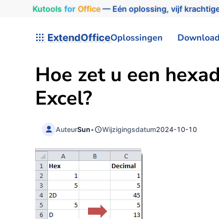
Kutools
for
Office
— Eén oplossing, vijf krachtige
ExtendOffice
Oplossingen
Downloa
Hoe zet u een hexad
Excel?
Auteur
Sun
•
Wijzigingsdatum
2024-10-10