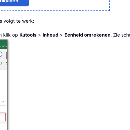
nloaden
s volgt te werk:
n klik op
Kutools
>
Inhoud
>
Eenheid omrekenen
. Zie sc