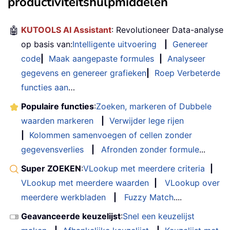
productiviteitshulpmiddelen
🤖
KUTOOLS AI Assistant
: Revolutioneer Data-analyse
op basis van:
Intelligente uitvoering
|
Genereer
code
|
Maak aangepaste formules
|
Analyseer
gegevens en genereer grafieken
|
Roep Verbeterde
functies aan
…
Populaire functies
:
Zoeken, markeren of Dubbele
waarden markeren
|
Verwijder lege rijen
|
Kolommen samenvoegen of cellen zonder
gegevensverlies
|
Afronden zonder formule
...
Super ZOEKEN
:
VLookup met meerdere criteria
|
VLookup met meerdere waarden
|
VLookup over
meerdere werkbladen
|
Fuzzy Match
....
Geavanceerde keuzelijst
:
Snel een keuzelijst