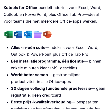
Kutools for Office
bundelt add-ins voor Excel, Word,
Outlook en PowerPoint, plus Office Tab Pro—ideaal
voor teams die met meerdere Office-apps werken.
Alles-in-één suite
— add-ins voor Excel, Word,
Outlook & PowerPoint plus Office Tab Pro
Één installatieprogramma, één licentie
— binnen
enkele minuten klaar (MSI-geschikt)
Werkt beter samen
— gestroomlijnde
productiviteit in alle Office-apps
30 dagen volledig functionele proefversie
— geen
registratie, geen creditcard
Beste prijs-kwaliteitverhouding
— bespaar ten
opzichte van het afzonderlijk kopen van add-ins