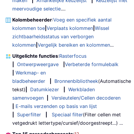
maken
|
Afhankelijke keuzelijst
|
Keuzelijst met
meervoudige selectie
....
Kolombeheerder
:
Voeg een specifiek aantal
kolommen toe
|
Verplaats kolommen
|
Wissel
zichtbaarheidsstatus van verborgen
kolommen
|
Vergelijk bereiken en kolommen
...
Uitgelichte functies
:
Rasterfocus
|
Ontwerpweergave
|
Verbeterde formulebalk
|
Werkmap- en
bladbeheerder
|
Bronnenbibliotheek
(Automatische
tekst)
|
Datumkiezer
|
Werkbladen
samenvoegen
|
Versleutelen/Cellen decoderen
|
E-mails verzenden op basis van lijst
|
Superfilter
|
Speciaal filter
(Filter cellen met
vetgedrukt lettertype/cursief/doorgestreept...) ...