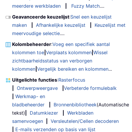
meerdere werkbladen
|
Fuzzy Match
....
Geavanceerde keuzelijst
:
Snel een keuzelijst
maken
|
Afhankelijke keuzelijst
|
Keuzelijst met
meervoudige selectie
....
Kolombeheerder
:
Voeg een specifiek aantal
kolommen toe
|
Verplaats kolommen
|
Wissel
zichtbaarheidsstatus van verborgen
kolommen
|
Vergelijk bereiken en kolommen
...
Uitgelichte functies
:
Rasterfocus
|
Ontwerpweergave
|
Verbeterde formulebalk
|
Werkmap- en
bladbeheerder
|
Bronnenbibliotheek
(Automatische
tekst)
|
Datumkiezer
|
Werkbladen
samenvoegen
|
Versleutelen/Cellen decoderen
|
E-mails verzenden op basis van lijst