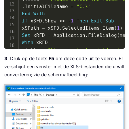
.
InitialFileName 
=
"C:\"
End
With
If
 xSFD
.
Show 
<
>
-
1
Then
Exit
Sub
xSPath 
=
 xSFD
.
SelectedItems
.
Item
(
1
)
Set
 xRFD 
=
 Application
.
FileDialog
(
mso
With
.
Title 
=
"Please select a folder for 
.
InitialFileName 
=
"C:\"
3
. Druk op de toets
F5
om deze code uit te voeren. Er
End
With
verschijnt een venster met de XLS-bestanden die u wilt
If
 xRFD
.
Show 
<
>
-
1
Then
Exit
Sub
converteren; zie de schermafbeelding:
xRPath 
=
 xRFD
.
SelectedItems
.
Item
(
1
)
&
strPath 
=
 xSPath 
&
"\"
strFile 
=
 Dir
(
strPath 
&
"*.xls"
)
Application
.
ScreenUpdating 
=
False
Application
.
DisplayAlerts 
=
False
Do
While
 strFile 
<
>
""
If
 Right
(
strFile
,
3
)
=
"xls"
Then
Set
 xWbk 
=
 Workbooks
.
Open
(
Filename
:
=
s