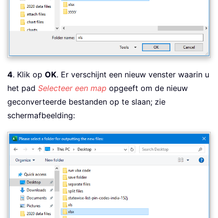
xWbk
.
SaveAs Filename
:
=
xRPath 
&
 strFil
FileFormat
:
=
xlOpenXMLWorkbook

xWbk
.
Close SaveChanges
:
=
False
End
If
strFile 
=
Loop
4
. Klik op
OK
. Er verschijnt een nieuw venster waarin u
Application
.
DisplayAlerts 
=
True
het pad
Selecteer een map
opgeeft om de nieuw
Application
.
ScreenUpdating 
=
True
geconverteerde bestanden op te slaan; zie
End
Sub
schermafbeelding: