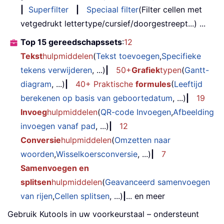
|
Superfilter
|
Speciaal filter
(Filter cellen met
vetgedrukt lettertype/cursief/doorgestreept...) ...
Top 15 gereedschapssets
:
12
Tekst
hulpmiddelen
(
Tekst toevoegen
,
Specifieke
tekens verwijderen
, ...)
|
50+
Grafiek
typen
(
Gantt-
diagram
, ...)
|
40+ Praktische
formules
(
Leeftijd
berekenen op basis van geboortedatum
, ...)
|
19
Invoeg
hulpmiddelen
(
QR-code Invoegen
,
Afbeelding
invoegen vanaf pad
, ...)
|
12
Conversie
hulpmiddelen
(
Omzetten naar
woorden
,
Wisselkoersconversie
, ...)
|
7
Samenvoegen en
splitsen
hulpmiddelen
(
Geavanceerd samenvoegen
van rijen
,
Cellen splitsen
, ...)
|
... en meer
Gebruik Kutools in uw voorkeurstaal – ondersteunt