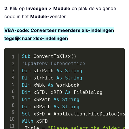
2
. Klik op
Invoegen
>
Module
en plak de volgende
code in het
Module-
venster.
VBA-code: Converteer meerdere xls-indelingen
tegelijk naar xlsx-indelingen
Copy
Sub
 ConvertToXlsx
(
)
'Updateby Extendoffice
Dim
 strPath 
As
String
Dim
 strFile 
As
String
Dim
 xWbk 
As
Dim
 xSFD
,
 xRFD 
As
Dim
 xSPath 
As
String
Dim
 xRPath 
As
String
Set
 xSFD 
=
 Application
.
FileDialog
(
mso
With
.
Title 
=
"Please select the folder co