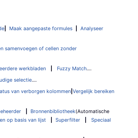
de
|
Maak aangepaste formules
|
Analyseer
n samenvoegen of cellen zonder
eerdere werkbladen
|
Fuzzy Match
....
udige selectie
....
status van verborgen kolommen
|
Vergelijk bereiken
eheerder
|
Bronnenbibliotheek
(Automatische
n op basis van lijst
|
Superfilter
|
Speciaal