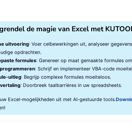
grendel de magie van Excel met KUTOO
e uitvoering
: Voer celbewerkingen uit, analyseer gegeven
udige opdrachten.
paste formules
: Genereer op maat gemaakte formules om 
programmeren
: Schrijf en implementeer VBA-code moeite
le-uitleg
: Begrijp complexe formules moeiteloos.
vertaling
: Doorbreek taalbarrières in uw spreadsheets.
 uw Excel-mogelijkheden uit met AI-gestuurde tools.
Downl
en!