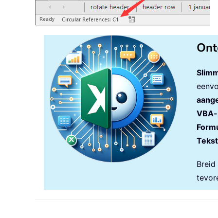
Ont
Slimm
eenvo
aange
VBA-
Formu
Tekst
Breid
tevor