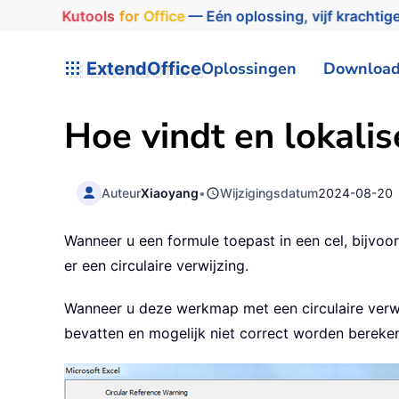
Kutools
for
Office
— Eén oplossing, vijf krachtige
ExtendOffice
Oplossingen
Downloa
Hoe vindt en lokalis
Auteur
Xiaoyang
•
Wijzigingsdatum
2024-08-20
Wanneer u een formule toepast in een cel, bijvoor
er een circulaire verwijzing.
Wanneer u deze werkmap met een circulaire verwij
bevatten en mogelijk niet correct worden bereke