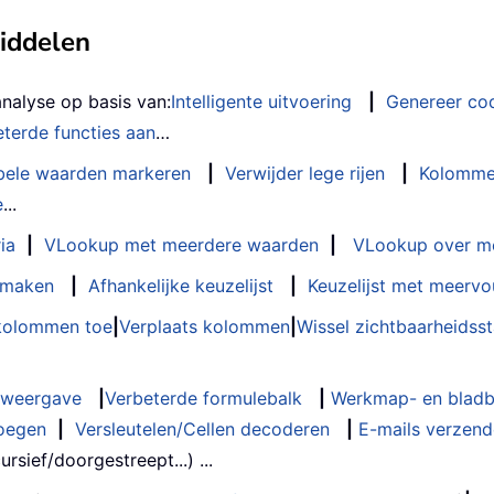
middelen
analyse op basis van:
Intelligente uitvoering
|
Genereer co
terde functies aan
…
bele waarden markeren
|
Verwijder lege rijen
|
Kolomme
e
...
ia
|
VLookup met meerdere waarden
|
VLookup over m
t maken
|
Afhankelijke keuzelijst
|
Keuzelijst met meervo
 kolommen toe
|
Verplaats kolommen
|
Wissel zichtbaarheids
weergave
|
Verbeterde formulebalk
|
Werkmap- en bladb
oegen
|
Versleutelen/Cellen decoderen
|
E-mails verzende
rsief/doorgestreept...) ...