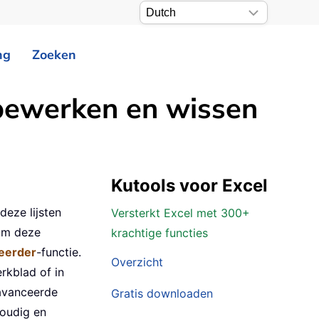
ng
Zoeken
 bewerken en wissen
Kutools voor Excel
deze lijsten
Versterkt Excel met 300+
 Om deze
krachtige functies
eerder
-functie.
Overzicht
rkblad of in
eavanceerde
Gratis downloaden
voudig en