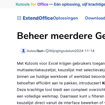
Kutools
for
Office
— Eén oplossing, vijf krachtige
ExtendOffice
Oplossingen
Downloa
Beheer meerdere Ge
Auteur
Sun
•
Wijzigingsdatum
2024-11-14
Met Kutools voor Excel krijgen gebruikers toegan
multiselectiekeuzelijst, keuzelijst met selectieva
binnen uw huidige werkboek of werkblad beoorde
behoeften efficiënt aan te pakken, introduceert
K
Deze krachtige tool biedt een compleet overzicht
een volledige werkmap. Daarnaast kunt u filteren
keuzelijst direct vanuit de interface bewerken o