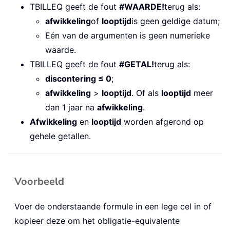
TBILLEQ geeft de fout
#WAARDE!
terug als:
afwikkeling
of
looptijd
is geen geldige datum;
Eén van de argumenten is geen numerieke
waarde.
TBILLEQ geeft de fout
#GETAL!
terug als:
discontering ≤ 0
;
afwikkeling
>
looptijd
. Of als
looptijd
meer
dan 1 jaar na
afwikkeling
.
Afwikkeling
en
looptijd
worden afgerond op
gehele getallen.
Voorbeeld
Voer de onderstaande formule in een lege cel in of
kopieer deze om het obligatie-equivalente