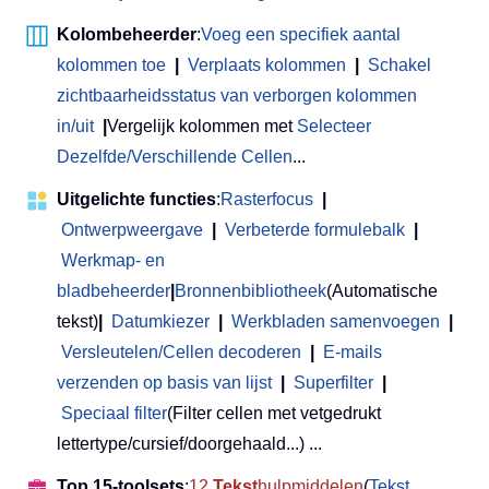
Kolombeheerder
:
Voeg een specifiek aantal
kolommen toe
|
Verplaats kolommen
|
Schakel
zichtbaarheidsstatus van verborgen kolommen
in/uit
|
Vergelijk kolommen met
Selecteer
Dezelfde/Verschillende Cellen
...
Uitgelichte functies
:
Rasterfocus
|
Ontwerpweergave
|
Verbeterde formulebalk
|
Werkmap- en
bladbeheerder
|
Bronnenbibliotheek
(Automatische
tekst)
|
Datumkiezer
|
Werkbladen samenvoegen
|
Versleutelen/Cellen decoderen
|
E-mails
verzenden op basis van lijst
|
Superfilter
|
Speciaal filter
(Filter cellen met vetgedrukt
lettertype/cursief/doorgehaald...) ...
Top 15-toolsets
:
12
Tekst
hulpmiddelen
(
Tekst