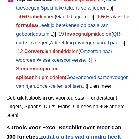
toevoegen
,
Specifieke tekens verwijderen
...)
|
50+
Grafiek
typen
(
Gantt-diagram
...)
|
40+ Praktische
formules
(
Leeftijd berekenen op basis van
geboortedatum
...)
|
19
Invoeg
hulpmiddelen
(
QR-
code Invoegen
,
Afbeelding invoegen vanaf pad
...)
|
12
Conversie
hulpmiddelen
(
Omzetten naar
woorden
,
Wisselkoersconversie
...)
|
7
Samenvoegen en
splitsen
hulpmiddelen
(
Geavanceerd samenvoegen
van rijen
,
Excel-cellen splitsen
...)
|
... en meer
Gebruik Kutools in uw voorkeurstaal – ondersteunt
Engels, Spaans, Duits, Frans, Chinees en 40+ andere
talen!
Kutools voor Excel Beschikt over meer dan
300 functies,
zodat u alles wat u nodig heeft