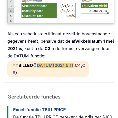
Als een schatkistcertificaat dezelfde bovenstaande
gegevens heeft, behalve dat de
afwikkeldatum 1 mei
2021 is
, kunt u de
C3
in de formule vervangen door
de DATUM-functie:
=TBILLEQ()
DATUM(2021,5,1)
,
C4
,
C
5
)
Gerelateerde functies
Excel-functie TBILLPRICE
De functie TBILLPRICE berekent de prijs per $100