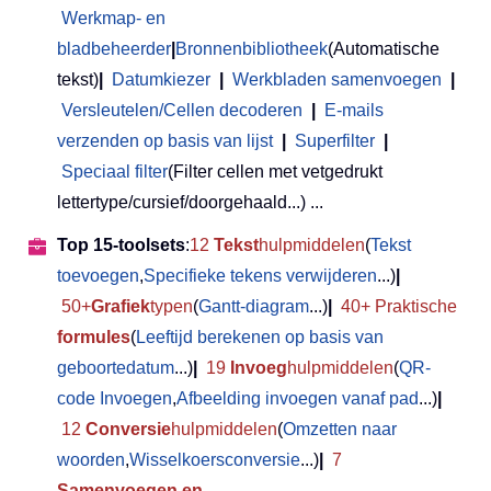
Werkmap- en
bladbeheerder
|
Bronnenbibliotheek
(Automatische
tekst)
|
Datumkiezer
|
Werkbladen samenvoegen
|
Versleutelen/Cellen decoderen
|
E-mails
verzenden op basis van lijst
|
Superfilter
|
Speciaal filter
(Filter cellen met vetgedrukt
lettertype/cursief/doorgehaald...) ...
Top 15-toolsets
:
12
Tekst
hulpmiddelen
(
Tekst
toevoegen
,
Specifieke tekens verwijderen
...)
|
50+
Grafiek
typen
(
Gantt-diagram
...)
|
40+ Praktische
formules
(
Leeftijd berekenen op basis van
geboortedatum
...)
|
19
Invoeg
hulpmiddelen
(
QR-
code Invoegen
,
Afbeelding invoegen vanaf pad
...)
|
12
Conversie
hulpmiddelen
(
Omzetten naar
woorden
,
Wisselkoersconversie
...)
|
7
Samenvoegen en