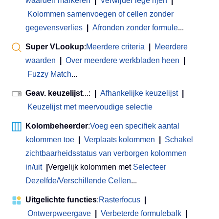
waarden markeren
|
Verwijder lege rijen
|
Kolommen samenvoegen of cellen zonder
gegevensverlies
|
Afronden zonder formule
...
Super VLookup
:
Meerdere criteria
|
Meerdere
waarden
|
Over meerdere werkbladen heen
|
Fuzzy Match
...
Geav. keuzelijst
...:
|
Afhankelijke keuzelijst
|
Keuzelijst met meervoudige selectie
Kolombeheerder
:
Voeg een specifiek aantal
kolommen toe
|
Verplaats kolommen
|
Schakel
zichtbaarheidsstatus van verborgen kolommen
in/uit
|
Vergelijk kolommen met
Selecteer
Dezelfde/Verschillende Cellen
...
Uitgelichte functies
:
Rasterfocus
|
Ontwerpweergave
|
Verbeterde formulebalk
|