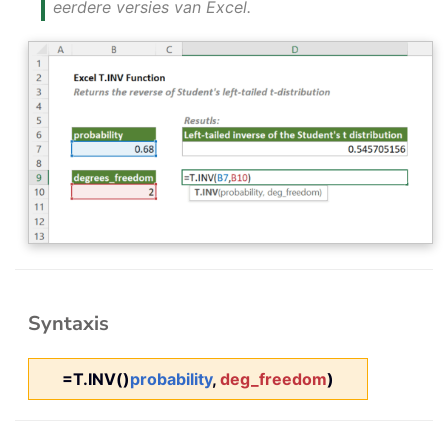
eerdere versies van Excel.
Syntaxis
=T.INV()
probability
,
deg_freedom
)