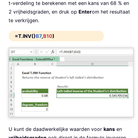
t-verdeling te berekenen met een kans van 68 % en
2 vrijheidsgraden, en druk op
Enter
om het resultaat
te verkrijgen.
=T.INV()
B7
,
B10
)
U kunt de daadwerkelijke waarden voor
kans
en
vrijheidsgraden
ook direct in de formule invoeren,