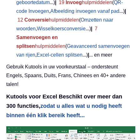
geboortedatum
...)
|
19
Invoeg
hulpmiddelen
(
QR-
code Invoegen
,
Afbeelding invoegen vanaf pad
...)
|
12
Conversie
hulpmiddelen
(
Omzetten naar
woorden
,
Wisselkoersconversie
...)
|
7
Samenvoegen en
splitsen
hulpmiddelen
(
Geavanceerd samenvoegen
van rijen
,
Excel-cellen splitsen
...)
|
... en meer
Gebruik Kutools in uw voorkeurstaal – ondersteunt
Engels, Spaans, Duits, Frans, Chinees en 40+ andere
talen!
Kutools voor Excel Beschikt over meer dan
300 functies,
zodat u alles wat u nodig heeft
binnen één klik bereik heeft...