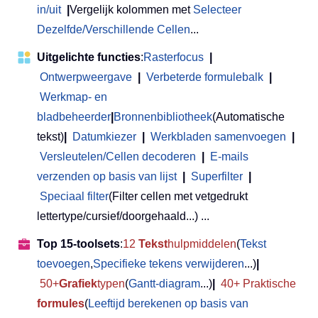
in/uit
|
Vergelijk kolommen met
Selecteer
Dezelfde/Verschillende Cellen
...
Uitgelichte functies
:
Rasterfocus
|
Ontwerpweergave
|
Verbeterde formulebalk
|
Werkmap- en
bladbeheerder
|
Bronnenbibliotheek
(Automatische
tekst)
|
Datumkiezer
|
Werkbladen samenvoegen
|
Versleutelen/Cellen decoderen
|
E-mails
verzenden op basis van lijst
|
Superfilter
|
Speciaal filter
(Filter cellen met vetgedrukt
lettertype/cursief/doorgehaald...) ...
Top 15-toolsets
:
12
Tekst
hulpmiddelen
(
Tekst
toevoegen
,
Specifieke tekens verwijderen
...)
|
50+
Grafiek
typen
(
Gantt-diagram
...)
|
40+ Praktische
formules
(
Leeftijd berekenen op basis van