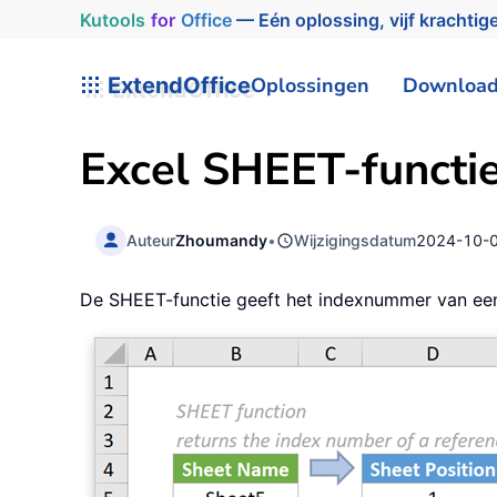
Kutools
for
Office
— Eén oplossing, vijf krachtige
ExtendOffice
Oplossingen
Downloa
Excel SHEET-functi
Auteur
Zhoumandy
•
Wijzigingsdatum
2024-10-
De SHEET-functie geeft het indexnummer van een 