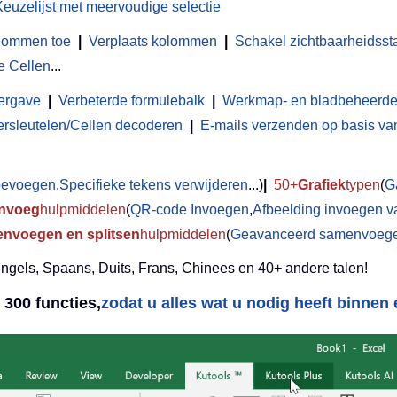
Keuzelijst met meervoudige selectie
olommen toe
|
Verplaats kolommen
|
Schakel zichtbaarheidsst
e Cellen
...
ergave
|
Verbeterde formulebalk
|
Werkmap- en bladbeheerde
ersleutelen/Cellen decoderen
|
E-mails verzenden op basis van 
toevoegen
,
Specifieke tekens verwijderen
...)
|
50+
Grafiek
typen
(
G
Invoeg
hulpmiddelen
(
QR-code Invoegen
,
Afbeelding invoegen v
nvoegen en splitsen
hulpmiddelen
(
Geavanceerd samenvoegen
Engels, Spaans, Duits, Frans, Chinees en 40+ andere talen!
300 functies,
zodat u alles wat u nodig heeft binnen é