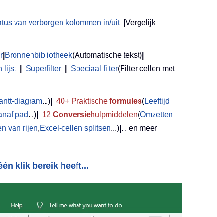
atus van verborgen kolommen in/uit
|
Vergelijk
r
|
Bronnenbibliotheek
(Automatische tekst)
|
lijst
|
Superfilter
|
Speciaal filter
(Filter cellen met
antt-diagram
...)
|
40+ Praktische
formules
(
Leeftijd
anaf pad
...)
|
12
Conversie
hulpmiddelen
(
Omzetten
 van rijen
,
Excel-cellen splitsen
...)
|
... en meer
én klik bereik heeft...