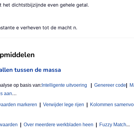
 het dichtstbijzijnde even gehele getal.
nstante e verheven tot de macht n.
ulpmiddelen
vallen tussen de massa
nalyse op basis van:
Intelligente uitvoering
|
Genereer code
|
M
es aan
…
waarden markeren
|
Verwijder lege rijen
|
Kolommen samenvoeg
 waarden
|
Over meerdere werkbladen heen
|
Fuzzy Match
...