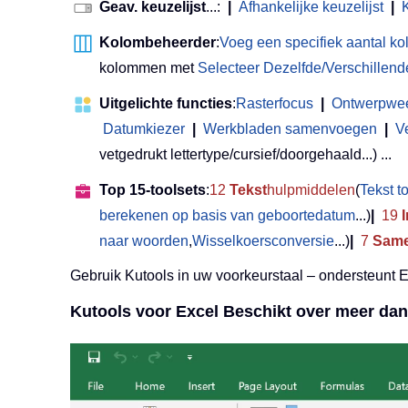
Geav. keuzelijst
...:
|
Afhankelijke keuzelijst
|
Kolombeheerder
:
Voeg een specifiek aantal k
kolommen met
Selecteer Dezelfde/Verschillend
Uitgelichte functies
:
Rasterfocus
|
Ontwerpwe
Datumkiezer
|
Werkbladen samenvoegen
|
V
vetgedrukt lettertype/cursief/doorgehaald...) ...
Top 15-toolsets
:
12
Tekst
hulpmiddelen
(
Tekst 
berekenen op basis van geboortedatum
...)
|
19
naar woorden
,
Wisselkoersconversie
...)
|
7
Same
Gebruik Kutools in uw voorkeurstaal – ondersteunt 
Kutools voor Excel Beschikt over meer dan 