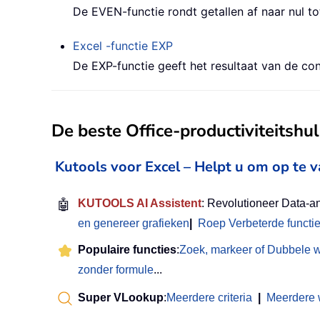
De EVEN-functie rondt getallen af naar nul tot
Excel -functie
EXP
De EXP-functie geeft het resultaat van de co
De beste Office-productiviteitsh
Kutools voor Excel – Helpt u om op te 
🤖
KUTOOLS AI Assistent
: Revolutioneer Data-a
en genereer grafieken
|
Roep Verbeterde functi
Populaire functies
:
Zoek, markeer of Dubbele 
zonder formule
...
Super VLookup
:
Meerdere criteria
|
Meerdere