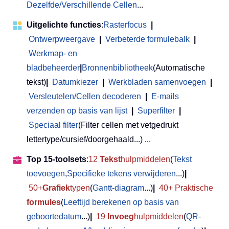
Dezelfde/Verschillende Cellen
...
Uitgelichte functies
:
Rasterfocus
|
Ontwerpweergave
|
Verbeterde formulebalk
|
Werkmap- en
bladbeheerder
|
Bronnenbibliotheek
(Automatische
tekst)
|
Datumkiezer
|
Werkbladen samenvoegen
|
Versleutelen/Cellen decoderen
|
E-mails
verzenden op basis van lijst
|
Superfilter
|
Speciaal filter
(Filter cellen met vetgedrukt
lettertype/cursief/doorgehaald...) ...
Top 15-toolsets
:
12
Tekst
hulpmiddelen
(
Tekst
toevoegen
,
Specifieke tekens verwijderen
...)
|
50+
Grafiek
typen
(
Gantt-diagram
...)
|
40+ Praktische
formules
(
Leeftijd berekenen op basis van
geboortedatum
...)
|
19
Invoeg
hulpmiddelen
(
QR-