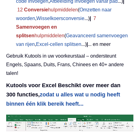
code Invoegen
,
Afbeelding invoegen vanaf pad
...)
|
12
Conversie
hulpmiddelen
(
Omzetten naar
woorden
,
Wisselkoersconversie
...)
|
7
Samenvoegen en
splitsen
hulpmiddelen
(
Geavanceerd samenvoegen
van rijen
,
Excel-cellen splitsen
...)
|
... en meer
Gebruik Kutools in uw voorkeurstaal – ondersteunt
Engels, Spaans, Duits, Frans, Chinees en 40+ andere
talen!
Kutools voor Excel Beschikt over meer dan
300 functies,
zodat u alles wat u nodig heeft
binnen één klik bereik heeft...