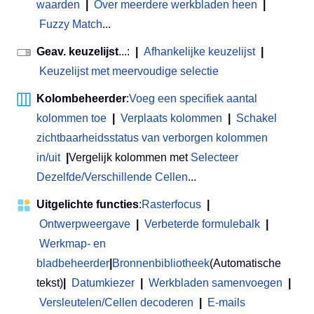
waarden
|
Over meerdere werkbladen heen
|
Fuzzy Match
...
Geav. keuzelijst
...:
|
Afhankelijke keuzelijst
|
Keuzelijst met meervoudige selectie
Kolombeheerder
:
Voeg een specifiek aantal
kolommen toe
|
Verplaats kolommen
|
Schakel
zichtbaarheidsstatus van verborgen kolommen
in/uit
|
Vergelijk kolommen met
Selecteer
Dezelfde/Verschillende Cellen
...
Uitgelichte functies
:
Rasterfocus
|
Ontwerpweergave
|
Verbeterde formulebalk
|
Werkmap- en
bladbeheerder
|
Bronnenbibliotheek
(Automatische
tekst)
|
Datumkiezer
|
Werkbladen samenvoegen
|
Versleutelen/Cellen decoderen
|
E-mails