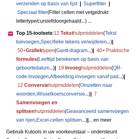
verzenden op basis van lijst
|
Superfilter
|
Speciaal filter
(Filter cellen met vetgedrukt
lettertype/cursief/doorgehaald...) ...
Top 15-toolsets
:
12
Tekst
hulpmiddelen
(
Tekst
toevoegen
,
Specifieke tekens verwijderen
...)
|
50+
Grafiek
typen
(
Gantt-diagram
...)
|
40+ Praktische
formules
(
Leeftijd berekenen op basis van
geboortedatum
...)
|
19
Invoeg
hulpmiddelen
(
QR-
code Invoegen
,
Afbeelding invoegen vanaf pad
...)
|
12
Conversie
hulpmiddelen
(
Omzetten naar
woorden
,
Wisselkoersconversie
...)
|
7
Samenvoegen en
splitsen
hulpmiddelen
(
Geavanceerd samenvoegen
van rijen
,
Excel-cellen splitsen
...)
|
... en meer
Gebruik Kutools in uw voorkeurstaal – ondersteunt