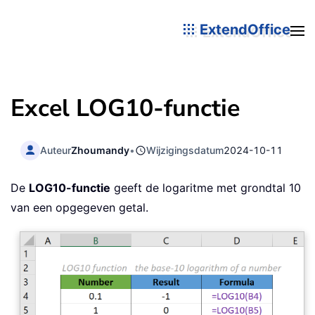
ExtendOffice
Excel LOG10-functie
Auteur
Zhoumandy
•
Wijzigingsdatum
2024-10-11
De
LOG10-functie
geeft de logaritme met grondtal 10
van een opgegeven getal.