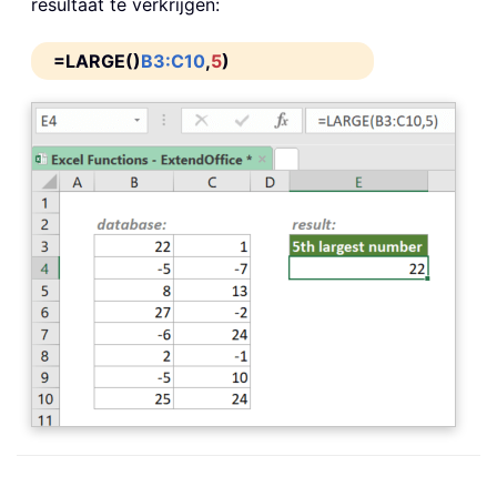
resultaat te verkrijgen:
=LARGE()
B3:C10
,
5
)