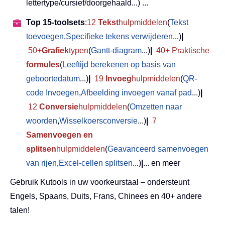
lettertype/cursief/doorgehaald...) ...
Top 15-toolsets
:
12
Tekst
hulpmiddelen
(
Tekst
toevoegen
,
Specifieke tekens verwijderen
...)
|
50+
Grafiek
typen
(
Gantt-diagram
...)
|
40+ Praktische
formules
(
Leeftijd berekenen op basis van
geboortedatum
...)
|
19
Invoeg
hulpmiddelen
(
QR-
code Invoegen
,
Afbeelding invoegen vanaf pad
...)
|
12
Conversie
hulpmiddelen
(
Omzetten naar
woorden
,
Wisselkoersconversie
...)
|
7
Samenvoegen en
splitsen
hulpmiddelen
(
Geavanceerd samenvoegen
van rijen
,
Excel-cellen splitsen
...)
|
... en meer
Gebruik Kutools in uw voorkeurstaal – ondersteunt
Engels, Spaans, Duits, Frans, Chinees en 40+ andere
talen!