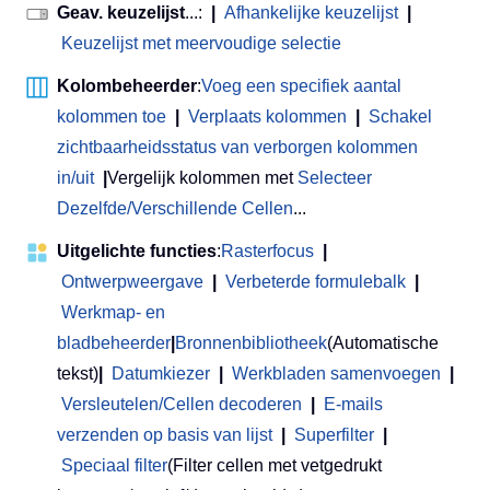
Geav. keuzelijst
...:
|
Afhankelijke keuzelijst
|
Keuzelijst met meervoudige selectie
Kolombeheerder
:
Voeg een specifiek aantal
kolommen toe
|
Verplaats kolommen
|
Schakel
zichtbaarheidsstatus van verborgen kolommen
in/uit
|
Vergelijk kolommen met
Selecteer
Dezelfde/Verschillende Cellen
...
Uitgelichte functies
:
Rasterfocus
|
Ontwerpweergave
|
Verbeterde formulebalk
|
Werkmap- en
bladbeheerder
|
Bronnenbibliotheek
(Automatische
tekst)
|
Datumkiezer
|
Werkbladen samenvoegen
|
Versleutelen/Cellen decoderen
|
E-mails
verzenden op basis van lijst
|
Superfilter
|
Speciaal filter
(Filter cellen met vetgedrukt