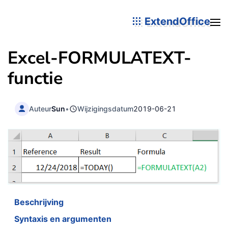
ExtendOffice
Excel-
FORMULATEXT
-
functie
Auteur
Sun
•
Wijzigingsdatum
2019-06-21
Beschrijving
Syntaxis en argumenten