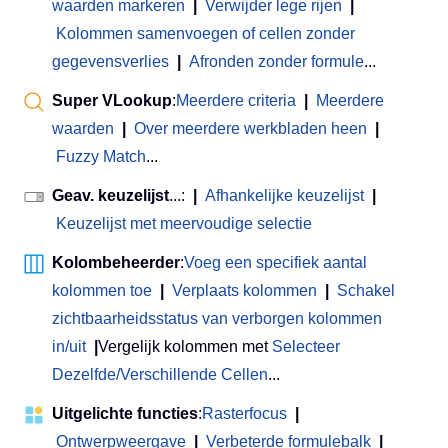
waarden markeren
|
Verwijder lege rijen
|
Kolommen samenvoegen of cellen zonder
gegevensverlies
|
Afronden zonder formule
...
Super VLookup
:
Meerdere criteria
|
Meerdere
waarden
|
Over meerdere werkbladen heen
|
Fuzzy Match
...
Geav. keuzelijst
...:
|
Afhankelijke keuzelijst
|
Keuzelijst met meervoudige selectie
Kolombeheerder
:
Voeg een specifiek aantal
kolommen toe
|
Verplaats kolommen
|
Schakel
zichtbaarheidsstatus van verborgen kolommen
in/uit
|
Vergelijk kolommen met
Selecteer
Dezelfde/Verschillende Cellen
...
Uitgelichte functies
:
Rasterfocus
|
Ontwerpweergave
|
Verbeterde formulebalk
|