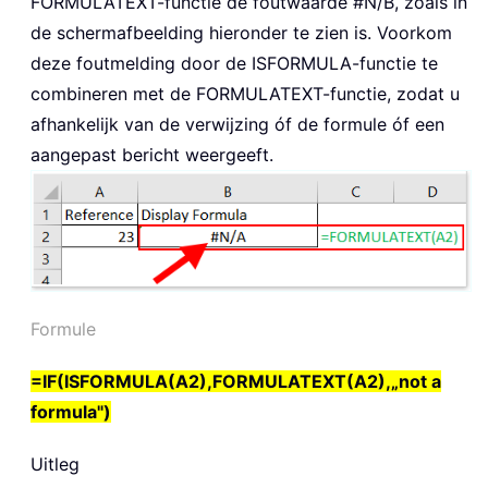
FORMULATEXT
-functie de foutwaarde #N/B, zoals in
de schermafbeelding hieronder te zien is. Voorkom
deze foutmelding door de
ISFORMULA
-functie te
combineren met de
FORMULATEXT
-functie, zodat u
afhankelijk van de verwijzing óf de formule óf een
aangepast bericht weergeeft.
Formule
=IF(ISFORMULA(A2),FORMULATEXT(A2),„not a
formula")
Uitleg