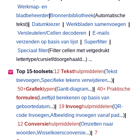
Werkmap- en
bladbeheerder
|
Bronnenbibliotheek
(Automatische
tekst)
|
Datumkiezer
|
Werkbladen samenvoegen
|
Versleutelen/Cellen decoderen
|
E-mails
verzenden op basis van lijst
|
Superfilter
|
Speciaal filter
(Filter cellen met vetgedrukt
lettertype/cursief/doorgehaald...) ...
Top 15-toolsets
:
12
Tekst
hulpmiddelen
(
Tekst
toevoegen
,
Specifieke tekens verwijderen
...)
|
50+
Grafiek
typen
(
Gantt-diagram
...)
|
40+ Praktische
formules
(
Leeftijd berekenen op basis van
geboortedatum
...)
|
19
Invoeg
hulpmiddelen
(
QR-
code Invoegen
,
Afbeelding invoegen vanaf pad
...)
|
12
Conversie
hulpmiddelen
(
Omzetten naar
woorden
,
Wisselkoersconversie
...)
|
7