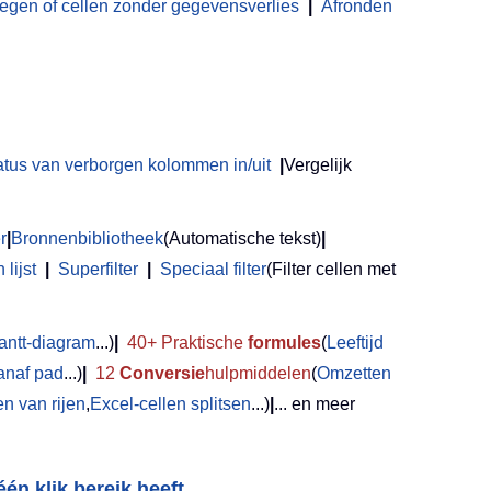
en of cellen zonder gegevensverlies
|
Afronden
atus van verborgen kolommen in/uit
|
Vergelijk
r
|
Bronnenbibliotheek
(Automatische tekst)
|
lijst
|
Superfilter
|
Speciaal filter
(Filter cellen met
antt-diagram
...)
|
40+ Praktische
formules
(
Leeftijd
anaf pad
...)
|
12
Conversie
hulpmiddelen
(
Omzetten
 van rijen
,
Excel-cellen splitsen
...)
|
... en meer
én klik bereik heeft...