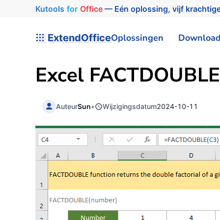
Kutools
for
Office
— Eén oplossing, vijf krachtige
ExtendOffice
Oplossingen
Downloa
Excel FACTDOUBLE 
Auteur
Sun
•
Wijzigingsdatum
2024-10-11