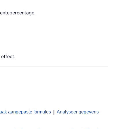
rentepercentage.
effect.
aak aangepaste formules
|
Analyseer gegevens