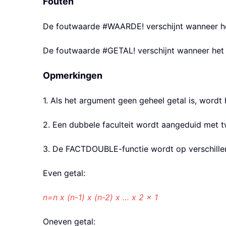
Fouten
De foutwaarde #WAARDE! verschijnt wanneer h
De foutwaarde #GETAL! verschijnt wanneer het
Opmerkingen
1. Als het argument geen geheel getal is, wordt 
2. Een dubbele faculteit wordt aangeduid met tw
3. De FACTDOUBLE-functie wordt op verschille
Even getal:
n=n x (n-1) x (n-2) x … x 2 x 1
Oneven getal: