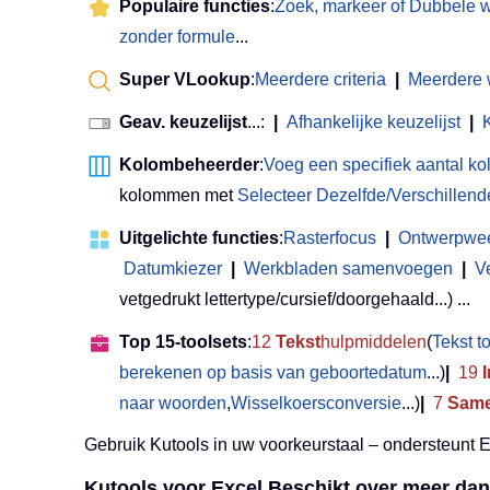
Populaire functies
:
Zoek, markeer of Dubbele 
zonder formule
...
Super VLookup
:
Meerdere criteria
|
Meerdere
Geav. keuzelijst
...:
|
Afhankelijke keuzelijst
|
Kolombeheerder
:
Voeg een specifiek aantal k
kolommen met
Selecteer Dezelfde/Verschillend
Uitgelichte functies
:
Rasterfocus
|
Ontwerpwe
Datumkiezer
|
Werkbladen samenvoegen
|
V
vetgedrukt lettertype/cursief/doorgehaald...) ...
Top 15-toolsets
:
12
Tekst
hulpmiddelen
(
Tekst 
berekenen op basis van geboortedatum
...)
|
19
naar woorden
,
Wisselkoersconversie
...)
|
7
Same
Gebruik Kutools in uw voorkeurstaal – ondersteunt 
Kutools voor Excel Beschikt over meer dan 