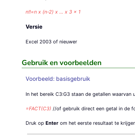
n!!=n x (n-2) x … x 3 x 1
Versie
Excel 2003 of nieuwer
Gebruik en voorbeelden
Voorbeeld: basisgebruik
In het bereik C3:G3 staan de getallen waarvan u
=FACT(C3)
//of gebruik direct een getal in de 
Druk op
Enter
om het eerste resultaat te krijge