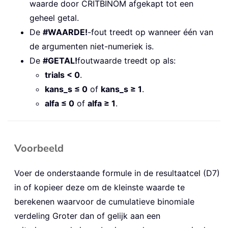
waarde door CRITBINOM afgekapt tot een
geheel getal.
De
#WAARDE!
-fout treedt op wanneer één van
de argumenten niet-numeriek is.
De
#GETAL!
foutwaarde treedt op als:
trials < 0
.
kans_s ≤ 0
of
kans_s ≥ 1
.
alfa ≤ 0
of
alfa ≥ 1
.
Voorbeeld
Voer de onderstaande formule in de resultaatcel (D7)
in of kopieer deze om de kleinste waarde te
berekenen waarvoor de cumulatieve binomiale
verdeling Groter dan of gelijk aan een