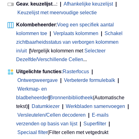
Geav. keuzelijst
...:
|
Afhankelijke keuzelijst
|
Keuzelijst met meervoudige selectie
Kolombeheerder
:
Voeg een specifiek aantal
kolommen toe
|
Verplaats kolommen
|
Schakel
zichtbaarheidsstatus van verborgen kolommen
in/uit
|
Vergelijk kolommen met
Selecteer
Dezelfde/Verschillende Cellen
...
Uitgelichte functies
:
Rasterfocus
|
Ontwerpweergave
|
Verbeterde formulebalk
|
Werkmap- en
bladbeheerder
|
Bronnenbibliotheek
(Automatische
tekst)
|
Datumkiezer
|
Werkbladen samenvoegen
|
Versleutelen/Cellen decoderen
|
E-mails
verzenden op basis van lijst
|
Superfilter
|
Speciaal filter
(Filter cellen met vetgedrukt