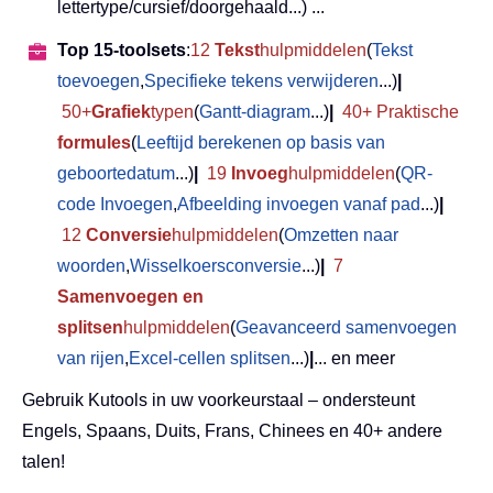
lettertype/cursief/doorgehaald...) ...
Top 15-toolsets
:
12
Tekst
hulpmiddelen
(
Tekst
toevoegen
,
Specifieke tekens verwijderen
...)
|
50+
Grafiek
typen
(
Gantt-diagram
...)
|
40+ Praktische
formules
(
Leeftijd berekenen op basis van
geboortedatum
...)
|
19
Invoeg
hulpmiddelen
(
QR-
code Invoegen
,
Afbeelding invoegen vanaf pad
...)
|
12
Conversie
hulpmiddelen
(
Omzetten naar
woorden
,
Wisselkoersconversie
...)
|
7
Samenvoegen en
splitsen
hulpmiddelen
(
Geavanceerd samenvoegen
van rijen
,
Excel-cellen splitsen
...)
|
... en meer
Gebruik Kutools in uw voorkeurstaal – ondersteunt
Engels, Spaans, Duits, Frans, Chinees en 40+ andere
talen!