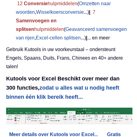
12
Conversie
hulpmiddelen
(
Omzetten naar
woorden
,
Wisselkoersconversie
...)
|
7
Samenvoegen en
splitsen
hulpmiddelen
(
Geavanceerd samenvoegen
van rijen
,
Excel-cellen splitsen
...)
|
... en meer
Gebruik Kutools in uw voorkeurstaal – ondersteunt
Engels, Spaans, Duits, Frans, Chinees en 40+ andere
talen!
Kutools voor Excel Beschikt over meer dan
300 functies,
zodat u alles wat u nodig heeft
binnen één klik bereik heeft...
Meer details over Kutools voor Excel...
Gratis