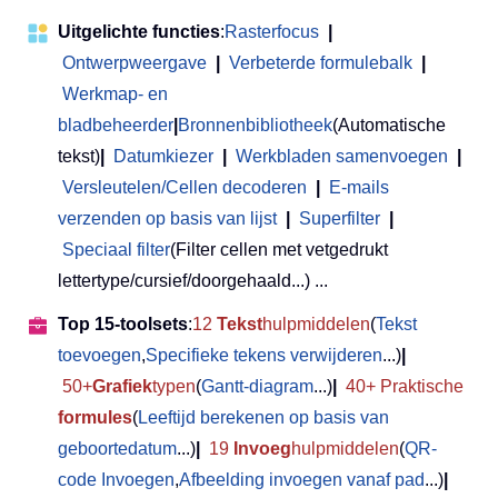
Uitgelichte functies
:
Rasterfocus
|
Ontwerpweergave
|
Verbeterde formulebalk
|
Werkmap- en
bladbeheerder
|
Bronnenbibliotheek
(Automatische
tekst)
|
Datumkiezer
|
Werkbladen samenvoegen
|
Versleutelen/Cellen decoderen
|
E-mails
verzenden op basis van lijst
|
Superfilter
|
Speciaal filter
(Filter cellen met vetgedrukt
lettertype/cursief/doorgehaald...) ...
Top 15-toolsets
:
12
Tekst
hulpmiddelen
(
Tekst
toevoegen
,
Specifieke tekens verwijderen
...)
|
50+
Grafiek
typen
(
Gantt-diagram
...)
|
40+ Praktische
formules
(
Leeftijd berekenen op basis van
geboortedatum
...)
|
19
Invoeg
hulpmiddelen
(
QR-
code Invoegen
,
Afbeelding invoegen vanaf pad
...)
|