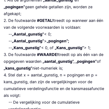
1. Als de argumenten
„aantal_gunstig”
en
„pogingen”
geen gehele getallen zijn, worden ze
afgekapt;
2. De foutwaarde
#GETAL!
treedt op wanneer aan één
van de volgende voorwaarden is voldaan:
--
„Aantal_gunstig”
< 0;
--
„Aantal_gunstig”
>
„pogingen”;
--
„Kans_gunstig”
< 0, of
„Kans_gunstig”
> 1;
3. De foutwaarde
#WAARDE!
treedt op als één van de
opgegeven waarden
„aantal_gunstig”, „pogingen”
of
„kans_gunstig”
niet-numeriek is;
4. Stel dat x = aantal_gunstig, n = pogingen en p =
kans_gunstig, dan zijn de vergelijkingen voor de
cumulatieve verdelingsfunctie en de kansmassafunctie
als volgt:
-- De vergelijking voor de cumulatieve