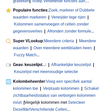
grafieken
|
Roep Verbeterde functies aan
…
Populaire functies
:
Zoek, markeer of Dubbele
waarden markeren
|
Verwijder lege rijen
|
Kolommen samenvoegen of cellen zonder
gegevensverlies
|
Afronden zonder formule
...
Super VLookup
:
Meerdere criteria
|
Meerdere
waarden
|
Over meerdere werkbladen heen
|
Fuzzy Match
...
Geav. keuzelijst
...:
|
Afhankelijke keuzelijst
|
Keuzelijst met meervoudige selectie
Kolombeheerder
:
Voeg een specifiek aantal
kolommen toe
|
Verplaats kolommen
|
Schakel
zichtbaarheidsstatus van verborgen kolommen
in/uit
|
Vergelijk kolommen met
Selecteer
Dezelfde/Verschillende Cellen
...