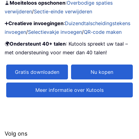
🧹
Moeiteloos opschonen
:
Overbodige spaties
verwijderen
/
Sectie-einde verwijderen
➕
Creatieve invoegingen
:
Duizendtalscheidingstekens
invoegen
/
Selectievakje invoegen
/
QR-code maken
🌍
Ondersteunt 40+ talen
: Kutools spreekt uw taal –
met ondersteuning voor meer dan 40 talen!
Gratis downloaden
Nu kopen
Meer informatie over Kutools
Volg ons