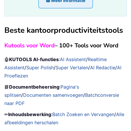
📖 Meer informatie
Beste kantoorproductiviteitstools
Kutools voor Word
– 100+ Tools voor Word
🤖
KUTOOLS AI-functies
:
AI Assistent
/
Realtime
Assistent
/
Super Polish
/
Super Vertalen
/
AI Redactie
/
AI
Proeflezen
📘
Documentbeheersing
:
Pagina's
splitsen
/
Documenten samenvoegen
/
Batchconversie
naar PDF
✏
Inhoudsbewerking
:
Batch Zoeken en Vervangen
/
Alle
afbeeldingen herschalen