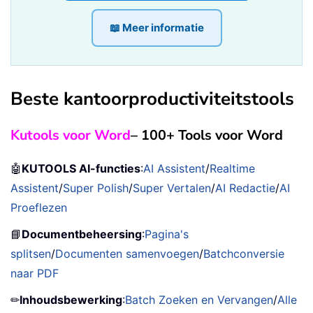
📖 Meer informatie
Beste kantoorproductiviteitstools
Kutools voor Word
– 100+ Tools voor Word
🤖
KUTOOLS AI-functies
:
AI Assistent
/
Realtime
Assistent
/
Super Polish
/
Super Vertalen
/
AI Redactie
/
AI
Proeflezen
📘
Documentbeheersing
:
Pagina's
splitsen
/
Documenten samenvoegen
/
Batchconversie
naar PDF
✏
Inhoudsbewerking
:
Batch Zoeken en Vervangen
/
Alle