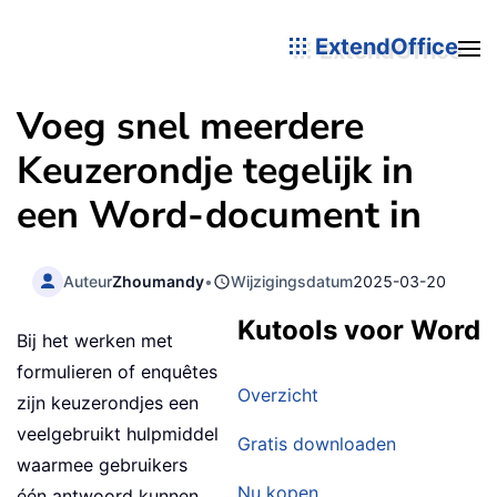
ExtendOffice
Voeg snel meerdere
Keuzerondje tegelijk in
een Word-document in
Auteur
Zhoumandy
•
Wijzigingsdatum
2025-03-20
Kutools voor Word
Bij het werken met
formulieren of enquêtes
Overzicht
zijn keuzerondjes een
veelgebruikt hulpmiddel
Gratis downloaden
waarmee gebruikers
Nu kopen
één antwoord kunnen