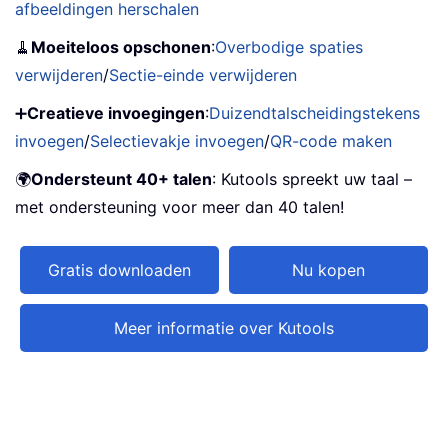
afbeeldingen herschalen
🧹
Moeiteloos opschonen
:
Overbodige spaties
verwijderen
/
Sectie-einde verwijderen
➕
Creatieve invoegingen
:
Duizendtalscheidingstekens
invoegen
/
Selectievakje invoegen
/
QR-code maken
🌍
Ondersteunt 40+ talen
: Kutools spreekt uw taal –
met ondersteuning voor meer dan 40 talen!
Gratis downloaden
Nu kopen
Meer informatie over Kutools