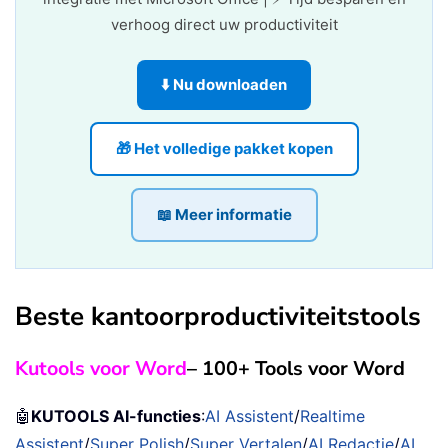
verhoog direct uw productiviteit
⬇️ Nu downloaden
🎁 Het volledige pakket kopen
📖 Meer informatie
Beste kantoorproductiviteitstools
Kutools voor Word
– 100+ Tools voor Word
🤖
KUTOOLS AI-functies
:
AI Assistent
/
Realtime
Assistent
/
Super Polish
/
Super Vertalen
/
AI Redactie
/
AI