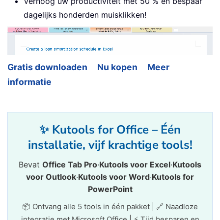
Verhoog uw productiviteit met 50 % en bespaar
dagelijks honderden muisklikken!
Gratis downloaden
Nu kopen
Meer
informatie
✨ Kutools for Office – Één
installatie, vijf krachtige tools!
Bevat
Office Tab Pro
·
Kutools voor Excel
·
Kutools
voor Outlook
·
Kutools voor Word
·
Kutools for
PowerPoint
📦 Ontvang alle 5 tools in één pakket | 🔗 Naadloze
integratie met Microsoft Office | ⚡ Tijd besparen en