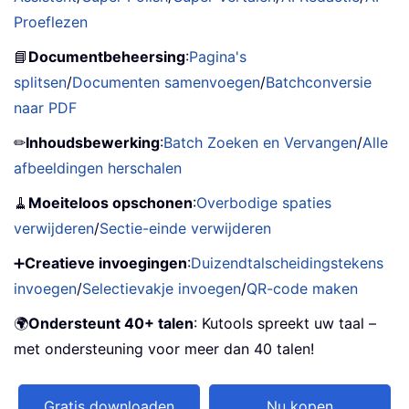
Proeflezen
📘
Documentbeheersing
:
Pagina's
splitsen
/
Documenten samenvoegen
/
Batchconversie
naar PDF
✏
Inhoudsbewerking
:
Batch Zoeken en Vervangen
/
Alle
afbeeldingen herschalen
🧹
Moeiteloos opschonen
:
Overbodige spaties
verwijderen
/
Sectie-einde verwijderen
➕
Creatieve invoegingen
:
Duizendtalscheidingstekens
invoegen
/
Selectievakje invoegen
/
QR-code maken
🌍
Ondersteunt 40+ talen
: Kutools spreekt uw taal –
met ondersteuning voor meer dan 40 talen!
Gratis downloaden
Nu kopen