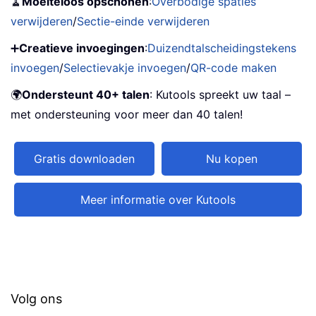
🧹
Moeiteloos opschonen
:
Overbodige spaties
verwijderen
/
Sectie-einde verwijderen
➕
Creatieve invoegingen
:
Duizendtalscheidingstekens
invoegen
/
Selectievakje invoegen
/
QR-code maken
🌍
Ondersteunt 40+ talen
: Kutools spreekt uw taal –
met ondersteuning voor meer dan 40 talen!
Gratis downloaden
Nu kopen
Meer informatie over Kutools
Volg ons