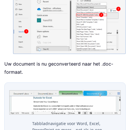
Uw document is nu geconverteerd naar het .doc-
formaat.
Tabbladnavigatie voor Word, Excel,
PowerPoint en meer – net als in een