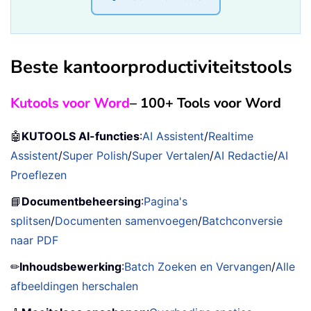
Beste kantoorproductiviteitstools
Kutools voor Word
– 100+ Tools voor Word
🤖
KUTOOLS AI-functies
:
AI Assistent
/
Realtime
Assistent
/
Super Polish
/
Super Vertalen
/
AI Redactie
/
AI
Proeflezen
📘
Documentbeheersing
:
Pagina's
splitsen
/
Documenten samenvoegen
/
Batchconversie
naar PDF
✏
Inhoudsbewerking
:
Batch Zoeken en Vervangen
/
Alle
afbeeldingen herschalen