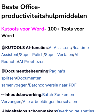
Beste Office-
productiviteitshulpmiddelen
Kutools voor Word
- 100+ Tools voor
Word
🤖
KUTOOLS AI-functies
:
AI Assistent
/
Realtime
Assistent
/
Super Polish
/
Super Vertalen
/
AI
Redactie
/
AI Proeflezen
📘
Documentbeheersing
:
Pagina's
splitsen
/
Documenten
samenvoegen
/
Batchconversie naar PDF
✏
Inhoudsbewerking
:
Batch Zoeken en
Vervangen
/
Alle afbeeldingen herschalen
🧹
Moeiteloos schoonmaken
:
Overbodige spaties