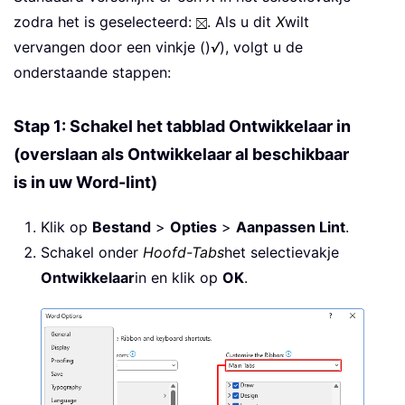
zodra het is geselecteerd:
. Als u dit
X
wilt
vervangen door een vinkje ()
√
), volgt u de
onderstaande stappen:
Stap 1: Schakel het tabblad Ontwikkelaar in
(overslaan als Ontwikkelaar al beschikbaar
is in uw Word-lint)
Klik op
Bestand
>
Opties
>
Aanpassen Lint
.
Schakel onder
Hoofd-Tabs
het selectievakje
Ontwikkelaar
in en klik op
OK
.