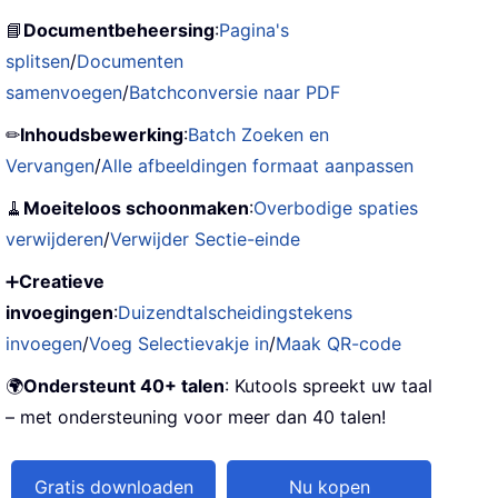
📘
Documentbeheersing
:
Pagina's
splitsen
/
Documenten
samenvoegen
/
Batchconversie naar PDF
✏
Inhoudsbewerking
:
Batch Zoeken en
Vervangen
/
Alle afbeeldingen formaat aanpassen
🧹
Moeiteloos schoonmaken
:
Overbodige spaties
verwijderen
/
Verwijder Sectie-einde
➕
Creatieve
invoegingen
:
Duizendtalscheidingstekens
invoegen
/
Voeg Selectievakje in
/
Maak QR-code
🌍
Ondersteunt 40+ talen
: Kutools spreekt uw taal
– met ondersteuning voor meer dan 40 talen!
Gratis downloaden
Nu kopen