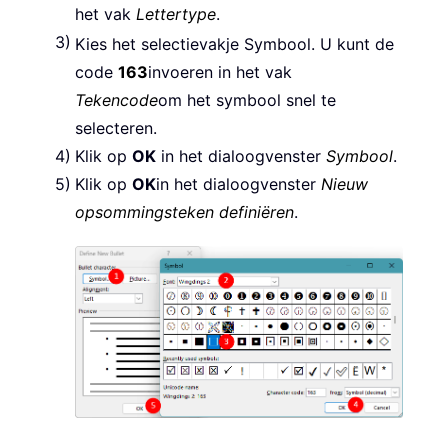
het vak
Lettertype
.
Kies het selectievakje Symbool.
U kunt de
code
163
invoeren in het vak
Tekencode
om het symbool snel te
selecteren.
Klik op
OK
in het dialoogvenster
Symbool
.
Klik op
OK
in het dialoogvenster
Nieuw
opsommingsteken definiëren
.