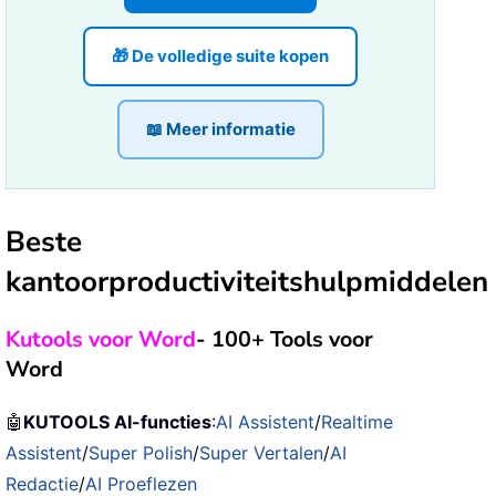
🎁 De volledige suite kopen
📖 Meer informatie
Beste
kantoorproductiviteitshulpmiddelen
Kutools voor Word
- 100+ Tools voor
Word
🤖
KUTOOLS AI-functies
:
AI Assistent
/
Realtime
Assistent
/
Super Polish
/
Super Vertalen
/
AI
Redactie
/
AI Proeflezen