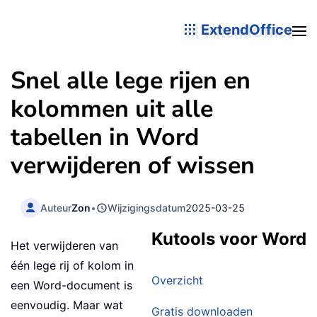
ExtendOffice
Snel alle lege rijen en
kolommen uit alle
tabellen in Word
verwijderen of wissen
Auteur
Zon
•
Wijzigingsdatum
2025-03-25
Kutools voor Word
Het verwijderen van
één lege rij of kolom in
Overzicht
een Word-document is
eenvoudig. Maar wat
Gratis downloaden