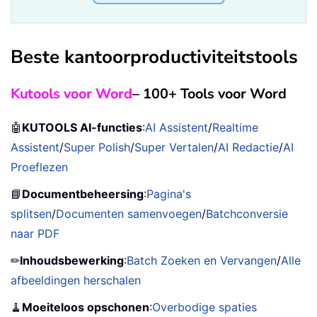
Beste kantoorproductiviteitstools
Kutools voor Word
– 100+ Tools voor Word
🤖
KUTOOLS AI-functies
:
AI Assistent
/
Realtime
Assistent
/
Super Polish
/
Super Vertalen
/
AI Redactie
/
AI
Proeflezen
📘
Documentbeheersing
:
Pagina's
splitsen
/
Documenten samenvoegen
/
Batchconversie
naar PDF
✏
Inhoudsbewerking
:
Batch Zoeken en Vervangen
/
Alle
afbeeldingen herschalen
🧹
Moeiteloos opschonen
:
Overbodige spaties