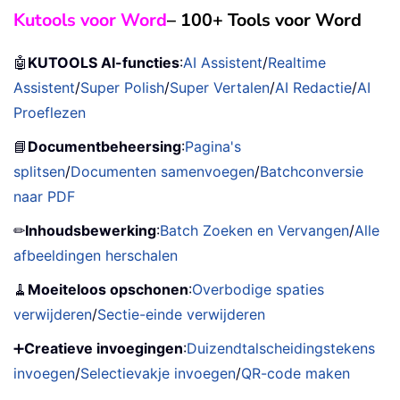
Kutools voor Word
– 100+ Tools voor Word
🤖
KUTOOLS AI-functies
:
AI Assistent
/
Realtime
Assistent
/
Super Polish
/
Super Vertalen
/
AI Redactie
/
AI
Proeflezen
📘
Documentbeheersing
:
Pagina's
splitsen
/
Documenten samenvoegen
/
Batchconversie
naar PDF
✏
Inhoudsbewerking
:
Batch Zoeken en Vervangen
/
Alle
afbeeldingen herschalen
🧹
Moeiteloos opschonen
:
Overbodige spaties
verwijderen
/
Sectie-einde verwijderen
➕
Creatieve invoegingen
:
Duizendtalscheidingstekens
invoegen
/
Selectievakje invoegen
/
QR-code maken