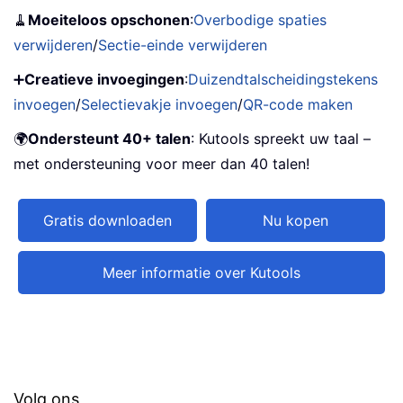
🧹
Moeiteloos opschonen
:
Overbodige spaties
verwijderen
/
Sectie-einde verwijderen
➕
Creatieve invoegingen
:
Duizendtalscheidingstekens
invoegen
/
Selectievakje invoegen
/
QR-code maken
🌍
Ondersteunt 40+ talen
: Kutools spreekt uw taal –
met ondersteuning voor meer dan 40 talen!
Gratis downloaden
Nu kopen
Meer informatie over Kutools
Volg ons