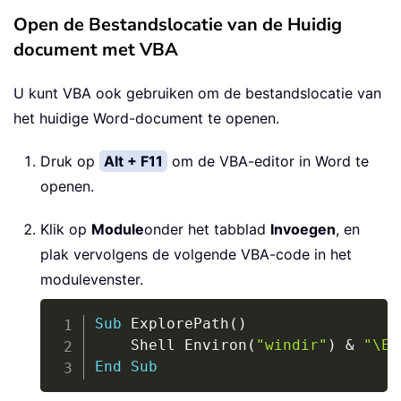
Open de Bestandslocatie van de Huidig
document met VBA
U kunt VBA ook gebruiken om de bestandslocatie van
het huidige Word-document te openen.
Druk op
Alt + F11
om de VBA-editor in Word te
openen.
Klik op
Module
onder het tabblad
Invoegen
, en
plak vervolgens de volgende VBA-code in het
modulevenster.
Copy
Sub
 ExplorePath
(
)
    Shell Environ
(
"windir"
)
&
"\Ex
End
Sub