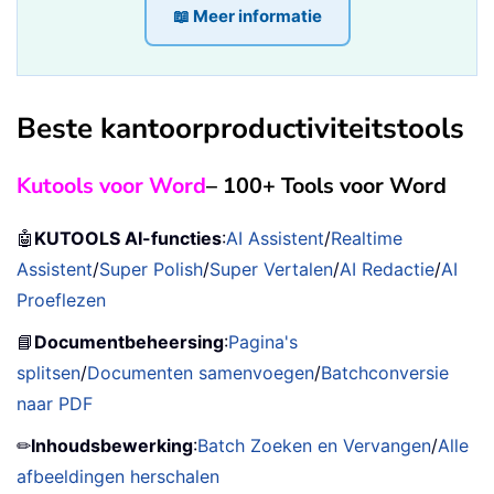
📖 Meer informatie
Beste kantoorproductiviteitstools
Kutools voor Word
– 100+ Tools voor Word
🤖
KUTOOLS AI-functies
:
AI Assistent
/
Realtime
Assistent
/
Super Polish
/
Super Vertalen
/
AI Redactie
/
AI
Proeflezen
📘
Documentbeheersing
:
Pagina's
splitsen
/
Documenten samenvoegen
/
Batchconversie
naar PDF
✏
Inhoudsbewerking
:
Batch Zoeken en Vervangen
/
Alle
afbeeldingen herschalen