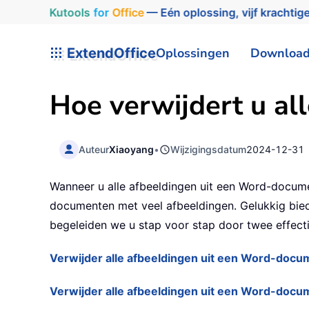
Kutools
for
Office
— Eén oplossing, vijf krachtige
ExtendOffice
Oplossingen
Downloa
Hoe verwijdert u al
Auteur
Xiaoyang
•
Wijzigingsdatum
2024-12-31
Wanneer u alle afbeeldingen uit een Word-docume
documenten met veel afbeeldingen. Gelukkig bied
begeleiden we u stap voor stap door twee effect
Verwijder alle afbeeldingen uit een Word-doc
Verwijder alle afbeeldingen uit een Word-doc