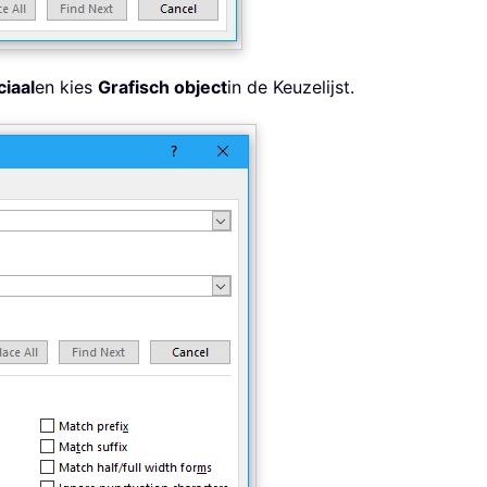
iaal
en kies
Grafisch object
in de Keuzelijst.