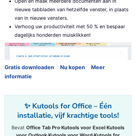
Open en maak meerdere documenten aan in
nieuwe tabbladen van hetzelfde venster, in plaats
van in nieuwe vensters.
Verhoog uw productiviteit met 50 % en bespaar
dagelijks honderden muisklikken!
Gratis downloaden
Nu kopen
Meer
informatie
✨ Kutools for Office – Één
installatie, vijf krachtige tools!
Bevat
Office Tab Pro
·
Kutools voor Excel
·
Kutools
voor Outlook
·
Kutools voor Word
·
Kutools for