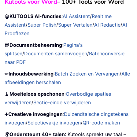
Kutools voor Word
– 100+ Tools voor Word
🤖
KUTOOLS AI-functies
:
AI Assistent
/
Realtime
Assistent
/
Super Polish
/
Super Vertalen
/
AI Redactie
/
AI
Proeflezen
📘
Documentbeheersing
:
Pagina's
splitsen
/
Documenten samenvoegen
/
Batchconversie
naar PDF
✏
Inhoudsbewerking
:
Batch Zoeken en Vervangen
/
Alle
afbeeldingen herschalen
🧹
Moeiteloos opschonen
:
Overbodige spaties
verwijderen
/
Sectie-einde verwijderen
➕
Creatieve invoegingen
:
Duizendtalscheidingstekens
invoegen
/
Selectievakje invoegen
/
QR-code maken
🌍
Ondersteunt 40+ talen
: Kutools spreekt uw taal –