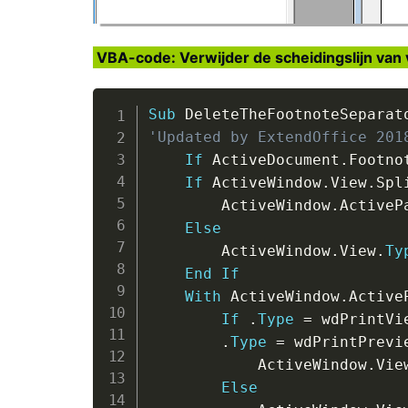
VBA-code: Verwijder de scheidingslijn va
Sub
 DeleteTheFootnoteSeparat
'Updated by ExtendOffice 201
If
 ActiveDocument
.
Footno
If
 ActiveWindow
.
View
.
Spl
        ActiveWindow
.
ActiveP
Else
        ActiveWindow
.
View
.
Ty
End
If
With
 ActiveWindow
.
Active
If
.
Type
=
 wdPrintVi
.
Type
=
 wdPrintPrevi
            ActiveWindow
.
Vie
Else