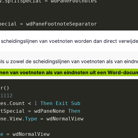
w
.
SplitSpecial 
=
 wdPaneFootnotes

pecial 
=
 wdPaneFootnoteSeparator

haracter

scheidingslijnen van voetnoten worden dan direct verwijde
 u zowel de scheidingslijnen van voetnoten als van eindno
pecial 
=
 wdPaneFootnoteContinuationSeparator

jnen van voetnoten als van eindnoten uit een Word-docu
haracter
,
 Count
:
=
1
or
(
)
81112
tes
.
Count 
<
1
Then
Exit
Sub


itSpecial 
=
 wdPaneNone 
Then
 
=
 wdLineSpaceMultiple

ane
.
View
.
Type
=
 wdNormalView

inesToPoints
(
0.06
)
pe
=
 wdNormalView
