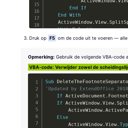
            ActiveWindow
.
Vie
End
If
End
With
    ActiveWindow
.
View
.
SplitS
With
 Selection

.
MoveRight Unit
:
=
wdC
Druk op
F5
om de code uit te voeren — alle 
.
TypeBackspace

.
TypeBackspace

Opmerking:
Gebruik de volgende VBA-code als
End
With
    ActiveWindow
.
View
.
SplitS
VBA-code: Verwijder zowel de scheidingsli
With
 Selection

.
MoveRight Unit
:
=
wdC
Sub
 DeleteTheFootnoteSeparat
.
TypeBackspace

'Updated by ExtendOffice 201
.
TypeBackspace

If
 ActiveDocument
.
Footno
With
.
ParagraphFormat
If
 ActiveWindow
.
View
.
Spl
.
LineSpacingRule
        ActiveWindow
.
ActiveP
.
LineSpacing 
=
 L
Else
End
With
        ActiveWindow
.
View
.
Ty