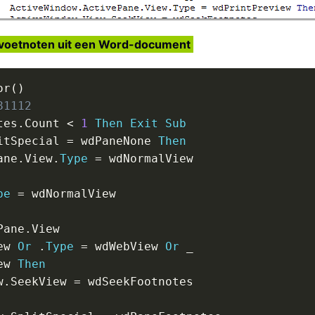
n voetnoten uit een Word-document
or
(
)
81112
tes
.
Count 
<
1
Then
Exit
Sub
itSpecial 
=
 wdPaneNone 
Then
ane
.
View
.
Type
=
 wdNormalView

pe
=
 wdNormalView

Pane
.
View

ew 
Or
.
Type
=
 wdWebView 
Or
_
ew 
Then
w
.
SeekView 
=
 wdSeekFootnotes
