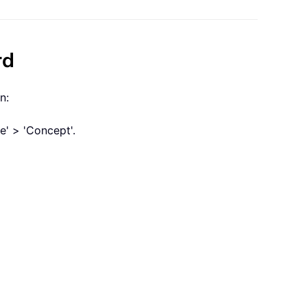
rd
n:
e' > 'Concept'.