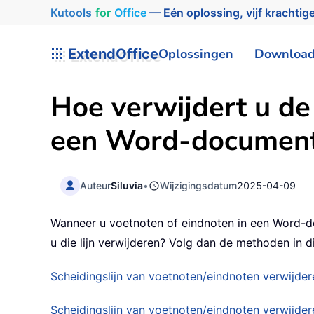
Kutools
for
Office
— Eén oplossing, vijf krachtige
ExtendOffice
Oplossingen
Downloa
Hoe verwijdert u de 
een Word-documen
Auteur
Siluvia
•
Wijzigingsdatum
2025-04-09
Wanneer u voetnoten of eindnoten in een Word-doc
u die lijn verwijderen? Volg dan de methoden in dit
Scheidingslijn van voetnoten/eindnoten verwijder
Scheidingslijn van voetnoten/eindnoten verwijd