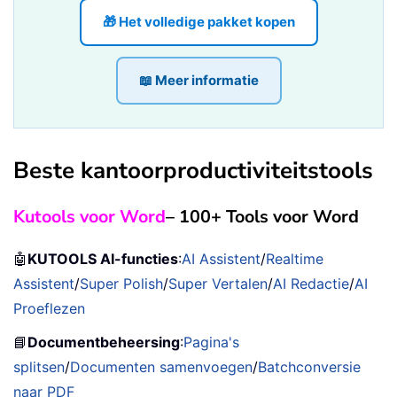
🎁 Het volledige pakket kopen
📖 Meer informatie
Beste kantoorproductiviteitstools
Kutools voor Word
– 100+ Tools voor Word
🤖
KUTOOLS AI-functies
:
AI Assistent
/
Realtime
Assistent
/
Super Polish
/
Super Vertalen
/
AI Redactie
/
AI
Proeflezen
📘
Documentbeheersing
:
Pagina's
splitsen
/
Documenten samenvoegen
/
Batchconversie
naar PDF