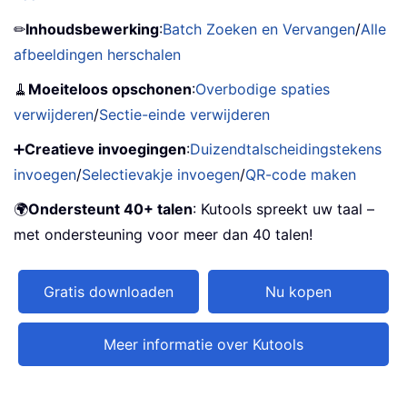
✏
Inhoudsbewerking
:
Batch Zoeken en Vervangen
/
Alle
afbeeldingen herschalen
🧹
Moeiteloos opschonen
:
Overbodige spaties
verwijderen
/
Sectie-einde verwijderen
➕
Creatieve invoegingen
:
Duizendtalscheidingstekens
invoegen
/
Selectievakje invoegen
/
QR-code maken
🌍
Ondersteunt 40+ talen
: Kutools spreekt uw taal –
met ondersteuning voor meer dan 40 talen!
Gratis downloaden
Nu kopen
Meer informatie over Kutools