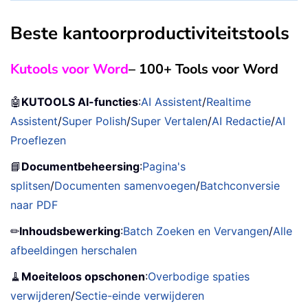
Beste kantoorproductiviteitstools
Kutools voor Word
– 100+ Tools voor Word
🤖
KUTOOLS AI-functies
:
AI Assistent
/
Realtime
Assistent
/
Super Polish
/
Super Vertalen
/
AI Redactie
/
AI
Proeflezen
📘
Documentbeheersing
:
Pagina's
splitsen
/
Documenten samenvoegen
/
Batchconversie
naar PDF
✏
Inhoudsbewerking
:
Batch Zoeken en Vervangen
/
Alle
afbeeldingen herschalen
🧹
Moeiteloos opschonen
:
Overbodige spaties
verwijderen
/
Sectie-einde verwijderen