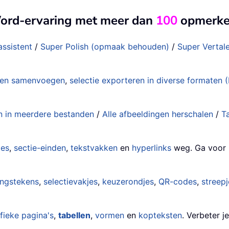
Word-ervaring met meer dan
100
opmerkel
assistent
/
Super Polish (opmaak behouden)
/
Super Verta
en samenvoegen
,
selectie exporteren in diverse format
n in meerdere bestanden
/
Alle afbeeldingen herschalen
/
T
ies
,
sectie-einden
,
tekstvakken
en
hyperlinks
weg. Ga voor 
ingstekens
,
selectievakjes
,
keuzerondjes
,
QR-codes
,
streep
fieke pagina's
,
tabellen
,
vormen
en
kopteksten
. Verbeter j