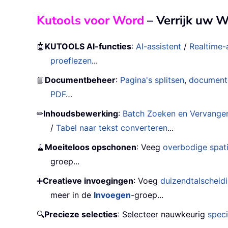
Kutools voor Word
– Verrijk uw 
🤖
KUTOOLS AI-functies
:
AI-assistent
/
Realtime-
proeflezen
...
📘
Documentbeheer
:
Pagina's splitsen
,
document
PDF
…
✏
Inhoudsbewerking
:
Batch Zoeken en Vervange
/
Tabel naar tekst converteren
...
🧹
Moeiteloos opschonen
: Veeg
overbodige spat
groep...
➕
Creatieve invoegingen
: Voeg
duizendtalscheid
meer in de
Invoegen
-groep...
🔍
Precieze selecties
: Selecteer nauwkeurig
speci