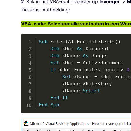
2
. Klik in het VBA-editorvenster op
Invoegen
>
M
Zie schermafbeelding:
VBA-code: Selecteer alle voetnoten in een Wo
Sub
 SelectAllFootnoteTexts
(
)
Dim
 xDoc 
As
 Document

Dim
 xRange 
As
 Range

Set
 xDoc 
=
 ActiveDocument

If
 xDoc
.
Footnotes
.
Count 
>
0
Set
 xRange 
=
 xDoc
.
Footn
        xRange
.
WholeStory

        xRange
.
Select
End
If
End
Sub