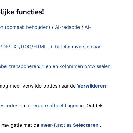
ijke functies!
len (opmaak behouden)
/
AI-redactie
/
AI-
en (PDF/TXT/DOC/HTML…)
,
batchconversie naar
abel transponeren: rijen en kolommen omwisselen
nog meer verwijderopties naar de
Verwijderen
-
jescodes
en
meerdere afbeeldingen
in. Ontdek
e navigatie met de
meer-functies
Selecteren
…