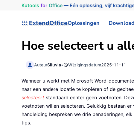
Kutools
for
Office
— Eén oplossing, vijf krachtige
ExtendOffice
Oplossingen
Downloa
Hoe selecteert u al
Auteur
Siluvia
•
Wijzigingsdatum
2025-11-11
Wanneer u werkt met Microsoft Word-documenten vo
naar een andere locatie te kopiëren of de gecitee
selecteert
standaard echter geen voetnoten. Deze 
voetnoten willen selecteren. Gelukkig bestaan er
handleiding bespreken we drie benaderingen, elk 
tips.