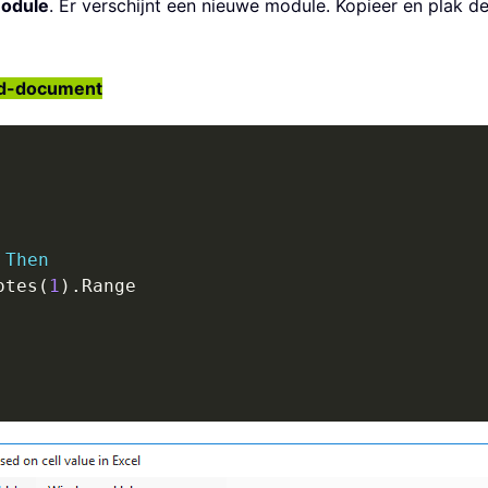
odule
. Er verschijnt een nieuwe module. Kopieer en plak 
rd-document
Then
otes
(
1
)
.
Range
