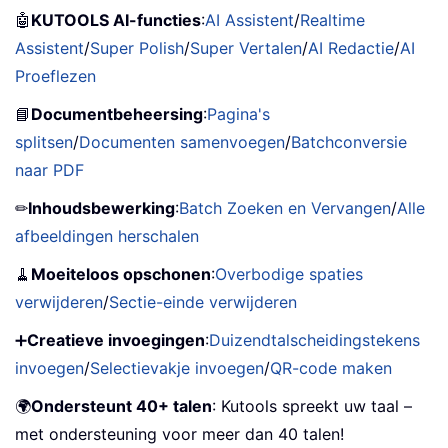
🤖
KUTOOLS AI-functies
:
AI Assistent
/
Realtime
Assistent
/
Super Polish
/
Super Vertalen
/
AI Redactie
/
AI
Proeflezen
📘
Documentbeheersing
:
Pagina's
splitsen
/
Documenten samenvoegen
/
Batchconversie
naar PDF
✏
Inhoudsbewerking
:
Batch Zoeken en Vervangen
/
Alle
afbeeldingen herschalen
🧹
Moeiteloos opschonen
:
Overbodige spaties
verwijderen
/
Sectie-einde verwijderen
➕
Creatieve invoegingen
:
Duizendtalscheidingstekens
invoegen
/
Selectievakje invoegen
/
QR-code maken
🌍
Ondersteunt 40+ talen
: Kutools spreekt uw taal –
met ondersteuning voor meer dan 40 talen!