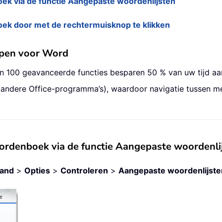
k via de functie Aangepaste woordenlijsten
k door met de rechtermuisknop te klikken
ppen voor Word
an 100 geavanceerde functies besparen 50 % van uw tijd a
 andere Office-programma’s), waardoor navigatie tussen 
rdenboek via de functie Aangepaste woordenli
tand
>
Opties
>
Controleren
>
Aangepaste woordenlijste