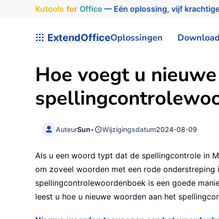
Kutools
for
Office
— Eén oplossing, vijf krachtige
ExtendOffice
Oplossingen
Downloa
Hoe voegt u nieuwe
spellingcontrolewo
Auteur
Sun
•
Wijzigingsdatum
2024-08-09
Als u een woord typt dat de spellingcontrole in M
om zoveel woorden met een rode onderstreping i
spellingcontrolewoordenboek is een goede manier
leest u hoe u nieuwe woorden aan het spellingc