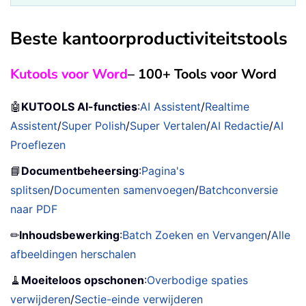
Beste kantoorproductiviteitstools
Kutools voor Word
– 100+ Tools voor Word
🤖
KUTOOLS AI-functies
:
AI Assistent
/
Realtime
Assistent
/
Super Polish
/
Super Vertalen
/
AI Redactie
/
AI
Proeflezen
📘
Documentbeheersing
:
Pagina's
splitsen
/
Documenten samenvoegen
/
Batchconversie
naar PDF
✏
Inhoudsbewerking
:
Batch Zoeken en Vervangen
/
Alle
afbeeldingen herschalen
🧹
Moeiteloos opschonen
:
Overbodige spaties
verwijderen
/
Sectie-einde verwijderen