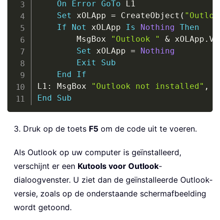
On
Error
GoTo
 L1

Set
 xOLApp 
=
 CreateObject
(
"Outloo
If
Not
 xOLApp 
Is
Nothing
Then
        MsgBox 
"Outlook "
&
 xOLApp
.
Ve
Set
 xOLApp 
=
Nothing
Exit
Sub
End
If
L1
:
 MsgBox 
"Outlook not installed"
,
 v
End
Sub
3. Druk op de toets
F5
om de code uit te voeren.
Als Outlook op uw computer is geïnstalleerd,
verschijnt er een
Kutools voor Outlook
-
dialoogvenster. U ziet dan de geïnstalleerde Outlook-
versie, zoals op de onderstaande schermafbeelding
wordt getoond.