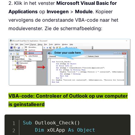
2. Klik in het venster
Microsoft Visual Basic for
Applications
op
Invoegen
>
Module
. Kopieer
vervolgens de onderstaande VBA-code naar het
modulevenster. Zie de schermafbeelding:
VBA-code: Controleer of Outlook op uw computer
is geïnstalleerd
Copy
Sub
 Outlook_Check
(
)
Dim
 xOLApp 
As
Object