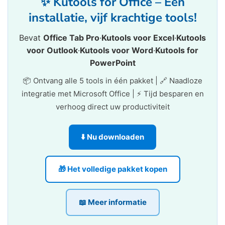
✨ Kutools for Office – Één
installatie, vijf krachtige tools!
Bevat
Office Tab Pro
·
Kutools voor Excel
·
Kutools
voor Outlook
·
Kutools voor Word
·
Kutools for
PowerPoint
📦 Ontvang alle 5 tools in één pakket | 🔗 Naadloze
integratie met Microsoft Office | ⚡ Tijd besparen en
verhoog direct uw productiviteit
⬇️ Nu downloaden
🎁 Het volledige pakket kopen
📖 Meer informatie