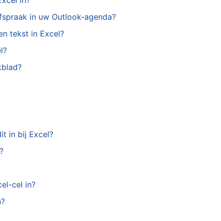
xcel in?
fspraak in uw Outlook-agenda?
n tekst in Excel?
l?
kblad?
?
t in bij Excel?
?
el-cel in?
n?