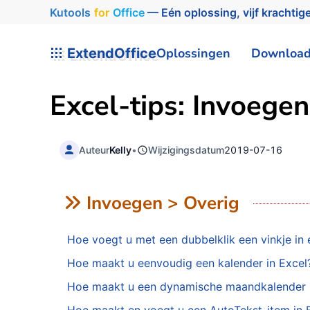
Kutools
for
Office
— Eén oplossing, vijf krachtige
ExtendOffice
Oplossingen
Downloa
Excel-tips: Invoegen
Auteur
Kelly
•
Wijzigingsdatum
2019-07-16
Invoegen > Overig
Hoe voegt u met een dubbelklik een vinkje in e
Hoe maakt u eenvoudig een kalender in Excel
Hoe maakt u een dynamische maandkalender i