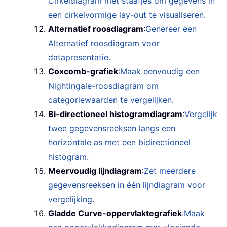
Cirkeldiagram met staafjes om gegevens in
een cirkelvormige lay-out te visualiseren.
Alternatief roosdiagram
:
Genereer een
Alternatief roosdiagram voor
datapresentatie.
Coxcomb-grafiek
:
Maak eenvoudig een
Nightingale-roosdiagram om
categoriewaarden te vergelijken.
Bi-directioneel histogramdiagram
:
Vergelijk
twee gegevensreeksen langs een
horizontale as met een bidirectioneel
histogram.
Meervoudig lijndiagram
:
Zet meerdere
gegevensreeksen in één lijndiagram voor
vergelijking.
Gladde Curve-oppervlaktegrafiek
:
Maak