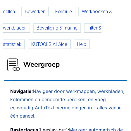
cellen
Bewerken
Formule
Werkboeken &
werkbladen
Beveiliging & mailing
Filter &
statistiek
KUTOOLS AI Aide
Help
Weergroep
Navigatie
:
Navigeer door werkmappen, werkbladen,
kolommen en benoemde bereiken, en voeg
eenvoudig AutoText-vermeldingen in – alles vanuit
één paneel.
Rasterfocus
(Leeslay-out):
Markeer automatisch de