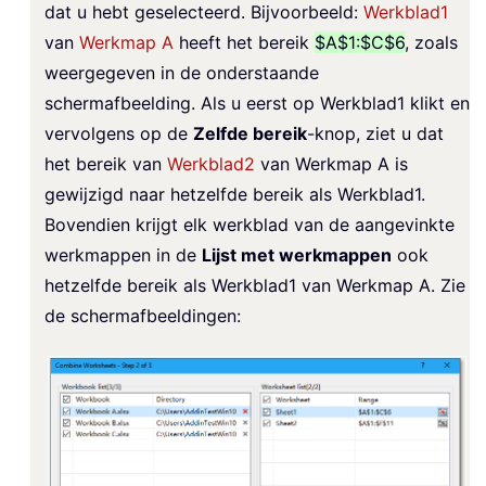
dat u hebt geselecteerd. Bijvoorbeeld:
Werkblad1
van
Werkmap A
heeft het bereik
$A$1:$C$6
, zoals
weergegeven in de onderstaande
schermafbeelding. Als u eerst op
Werkblad1
klikt en
vervolgens op de
Zelfde bereik
-knop, ziet u dat
het bereik van
Werkblad2
van
Werkmap A
is
gewijzigd naar hetzelfde bereik als
Werkblad1
.
Bovendien krijgt elk werkblad van de aangevinkte
werkmappen in de
Lijst met werkmappen
ook
hetzelfde bereik als Werkblad1 van Werkmap A. Zie
de schermafbeeldingen: