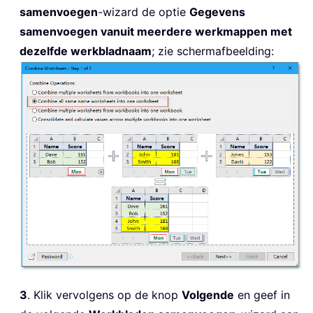
samenvoegen
-wizard de optie
Gegevens
samenvoegen vanuit meerdere werkmappen met
dezelfde werkbladnaam
; zie schermafbeelding:
3
. Klik vervolgens op de knop
Volgende
en geef in