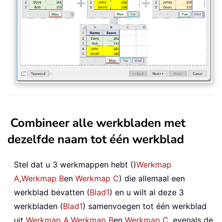
Combineer alle werkbladen met
dezelfde naam tot één werkblad
Stel dat u 3 werkmappen hebt ()
Werkmap
A
,
Werkmap B
en
Werkmap C
) die allemaal een
werkblad bevatten (
Blad1
) en u wilt al deze 3
werkbladen (
Blad1
) samenvoegen tot één werkblad
uit
Werkmap A
,
Werkmap B
en
Werkmap C
, evenals de