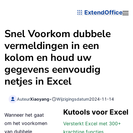
ExtendOffice
Snel Voorkom dubbele
vermeldingen in een
kolom en houd uw
gegevens eenvoudig
netjes in Excel
Auteur
Xiaoyang
•
Wijzigingsdatum
2024-11-14
Kutools voor Excel
Wanneer het gaat
om het voorkomen
Versterkt Excel met 300+
van dubbele
krachtige functies