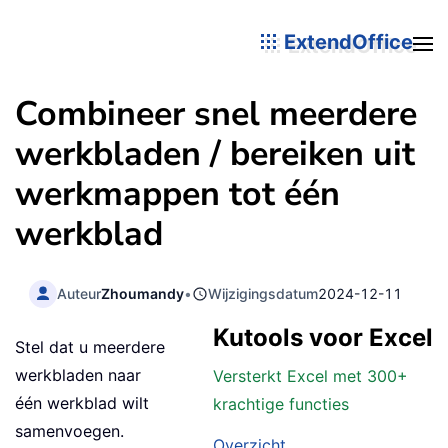
ExtendOffice
Combineer snel meerdere
werkbladen / bereiken uit
werkmappen tot één
werkblad
Auteur
Zhoumandy
•
Wijzigingsdatum
2024-12-11
Kutools voor Excel
Stel dat u meerdere
werkbladen naar
Versterkt Excel met 300+
één werkblad wilt
krachtige functies
samenvoegen.
Overzicht