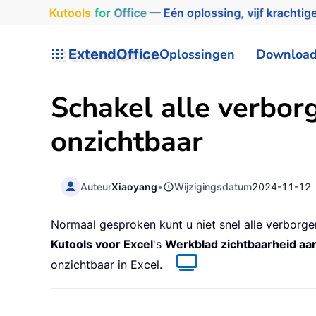
Kutools
for
Office
— Eén oplossing, vijf krachtige
ExtendOffice
Oplossingen
Downloa
Schakel alle verbor
onzichtbaar
Auteur
Xiaoyang
•
Wijzigingsdatum
2024-11-12
Normaal gesproken kunt u niet snel alle verborge
Kutools voor Excel
's
Werkblad zichtbaarheid a
onzichtbaar in Excel.