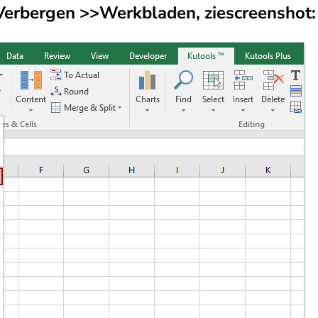
Verbergen >>
Werkbladen, zie
screenshot: