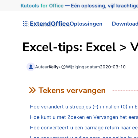
Kutools
for
Office
— Eén oplossing, vijf krachtige
ExtendOffice
Oplossingen
Downloa
Excel-tips: Excel >
Auteur
Kelly
•
Wijzigingsdatum
2020-03-10
Tekens vervangen
Hoe verandert u streepjes (–) in nullen (0) in 
Hoe kunt u met Zoeken en Vervangen het eerste
Hoe converteert u een carriage return naar e