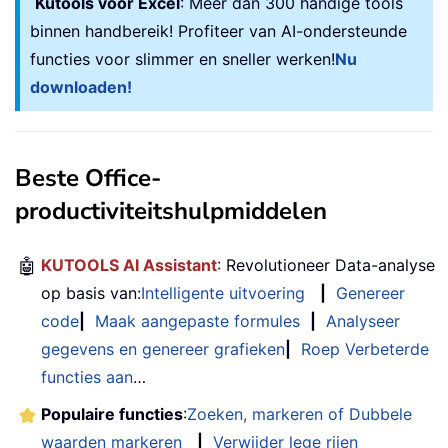
Kutools voor Excel
: Meer dan 300 handige tools
binnen handbereik! Profiteer van AI-ondersteunde
functies voor slimmer en sneller werken!
Nu
downloaden!
Beste Office-
productiviteitshulpmiddelen
🤖
KUTOOLS AI Assistant
: Revolutioneer Data-analyse
op basis van:
Intelligente uitvoering
|
Genereer
code
|
Maak aangepaste formules
|
Analyseer
gegevens en genereer grafieken
|
Roep Verbeterde
functies aan
…
Populaire functies
:
Zoeken, markeren of Dubbele
waarden markeren
|
Verwijder lege rijen