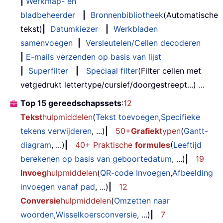
|
Werkmap- en
bladbeheerder
|
Bronnenbibliotheek
(Automatische
tekst)
|
Datumkiezer
|
Werkbladen
samenvoegen
|
Versleutelen/Cellen decoderen
|
E-mails verzenden op basis van lijst
|
Superfilter
|
Speciaal filter
(Filter cellen met
vetgedrukt lettertype/cursief/doorgestreept...) ...
Top 15 gereedschapssets
:
12
Tekst
hulpmiddelen
(
Tekst toevoegen
,
Specifieke
tekens verwijderen
, ...)
|
50+
Grafiek
typen
(
Gantt-
diagram
, ...)
|
40+ Praktische
formules
(
Leeftijd
berekenen op basis van geboortedatum
, ...)
|
19
Invoeg
hulpmiddelen
(
QR-code Invoegen
,
Afbeelding
invoegen vanaf pad
, ...)
|
12
Conversie
hulpmiddelen
(
Omzetten naar
woorden
,
Wisselkoersconversie
, ...)
|
7