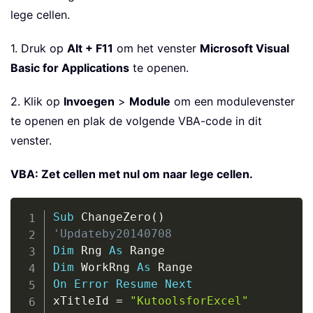
lege cellen.
1. Druk op
Alt + F11
om het venster
Microsoft Visual
Basic for Applications
te openen.
2. Klik op
Invoegen
>
Module
om een modulevenster
te openen en plak de volgende VBA-code in dit
venster.
VBA: Zet cellen met nul om naar lege cellen.
Copy
Sub
 ChangeZero
(
)
'Updateby20140708
Dim
 Rng 
As
Dim
 WorkRng 
As
On
Error
Resume
Next
xTitleId 
=
"KutoolsforExcel"