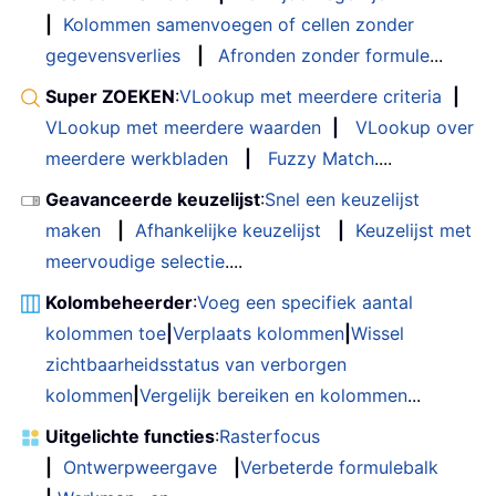
|
Kolommen samenvoegen of cellen zonder
gegevensverlies
|
Afronden zonder formule
...
Super ZOEKEN
:
VLookup met meerdere criteria
|
VLookup met meerdere waarden
|
VLookup over
meerdere werkbladen
|
Fuzzy Match
....
Geavanceerde keuzelijst
:
Snel een keuzelijst
maken
|
Afhankelijke keuzelijst
|
Keuzelijst met
meervoudige selectie
....
Kolombeheerder
:
Voeg een specifiek aantal
kolommen toe
|
Verplaats kolommen
|
Wissel
zichtbaarheidsstatus van verborgen
kolommen
|
Vergelijk bereiken en kolommen
...
Uitgelichte functies
:
Rasterfocus
|
Ontwerpweergave
|
Verbeterde formulebalk