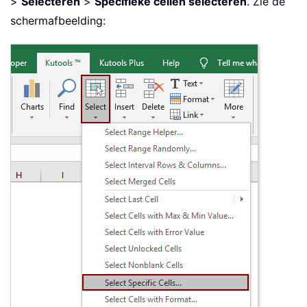
>
Selecteren
>
Specifieke cellen selecteren
. Zie de
schermafbeelding: