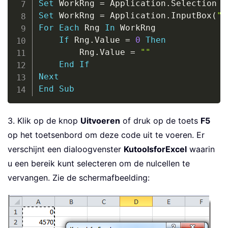
Set
 WorkRng 
=
 Application
.
Set
 WorkRng 
=
 Application
.
InputBox
(
"R
For
Each
 Rng 
In
 WorkRng

If
 Rng
.
Value 
=
0
Then
        Rng
.
Value 
=
""
End
If
Next
End
Sub
3. Klik op de knop
Uitvoeren
of druk op de toets
F5
op het toetsenbord om deze code uit te voeren. Er
verschijnt een dialoogvenster
KutoolsforExcel
waarin
u een bereik kunt selecteren om de nulcellen te
vervangen. Zie de schermafbeelding: