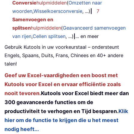
Conversie
hulpmiddelen
(
Omzetten naar
woorden
,
Wisselkoersconversie
, ...)
|
7
Samenvoegen en
splitsen
hulpmiddelen
(
Geavanceerd samenvoegen
van rijen
,
Cellen splitsen
, ...)
|
... en meer
Gebruik Kutools in uw voorkeurstaal – ondersteunt
Engels, Spaans, Duits, Frans, Chinees en 40+ andere
talen!
Geef uw Excel-vaardigheden een boost met
Kutools voor Excel en ervaar efficiëntie zoals
nooit tevoren.
Kutools voor Excel biedt meer dan
300 geavanceerde functies om de
productiviteit te verhogen en Tijd besparen.
Klik
hier om de functie te krijgen die u het meest
nodig heeft...