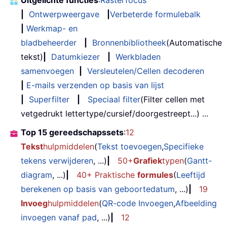
Uitgelichte functies
:
Rasterfocus
|
Ontwerpweergave
|
Verbeterde formulebalk
|
Werkmap- en
bladbeheerder
|
Bronnenbibliotheek
(Automatische
tekst)
|
Datumkiezer
|
Werkbladen
samenvoegen
|
Versleutelen/Cellen decoderen
|
E-mails verzenden op basis van lijst
|
Superfilter
|
Speciaal filter
(Filter cellen met
vetgedrukt lettertype/cursief/doorgestreept...) ...
Top 15 gereedschapssets
:
12
Tekst
hulpmiddelen
(
Tekst toevoegen
,
Specifieke
tekens verwijderen
, ...)
|
50+
Grafiek
typen
(
Gantt-
diagram
, ...)
|
40+ Praktische
formules
(
Leeftijd
berekenen op basis van geboortedatum
, ...)
|
19
Invoeg
hulpmiddelen
(
QR-code Invoegen
,
Afbeelding
invoegen vanaf pad
, ...)
|
12