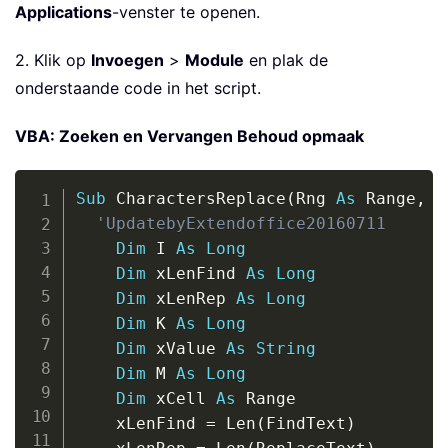
Applications
-venster te openen.
2. Klik op
Invoegen
>
Module
en plak de
onderstaande code in het script.
VBA: Zoeken en Vervangen Behoud opmaak
Copy
Sub
 CharactersReplace
(
Rng 
As
 Range
,
 F
'UpdatebyExtendoffice20160711
Dim
 I 
As
Long
Dim
 xLenFind 
As
Long
Dim
 xLenRep 
As
Long
Dim
 K 
As
Long
Dim
 xValue 
As
String
Dim
 M 
As
Long
Dim
 xCell 
As
 Range

    xLenFind 
=
 Len
(
FindText
)