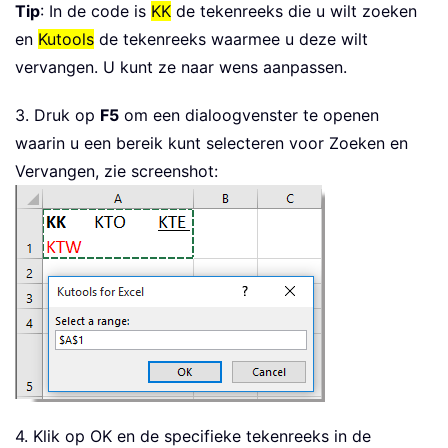
Dim
 xTxt 
As
String
Tip
: In de code is
KK
de tekenreeks die u wilt zoeken
Dim
 xCell 
As
 Range

en
Kutools
de tekenreeks waarmee u deze wilt
On
Error
Resume
Next
vervangen. U kunt ze naar wens aanpassen.
If
 ActiveWindow
.
RangeSelection
.
Co
      xTxt 
=
 ActiveWindow
.
RangeSelect
3. Druk op
F5
om een dialoogvenster te openen
Else
waarin u een bereik kunt selecteren voor Zoeken en
      xTxt 
=
 ActiveSheet
.
UsedRange
.
Ad
Vervangen, zie screenshot:
End
If
Set
 xRg 
=
 Application
.
InputBox
(
"S
If
 xRg 
Is
Nothing
Then
Exit
Sub
Call
 CharactersReplace
(
xRg
,
"KK"
,
End
Sub
4. Klik op OK en de specifieke tekenreeks in de