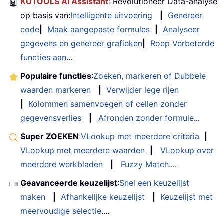
🤖
KUTOOLS AI Assistant
: Revolutioneer Data-analyse
op basis van:
Intelligente uitvoering
|
Genereer
code
|
Maak aangepaste formules
|
Analyseer
gegevens en genereer grafieken
|
Roep Verbeterde
functies aan
…
Populaire functies
:
Zoeken, markeren of Dubbele
waarden markeren
|
Verwijder lege rijen
|
Kolommen samenvoegen of cellen zonder
gegevensverlies
|
Afronden zonder formule
...
Super ZOEKEN
:
VLookup met meerdere criteria
|
VLookup met meerdere waarden
|
VLookup over
meerdere werkbladen
|
Fuzzy Match
....
Geavanceerde keuzelijst
:
Snel een keuzelijst
maken
|
Afhankelijke keuzelijst
|
Keuzelijst met
meervoudige selectie
....