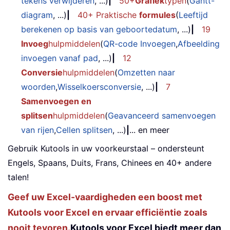
tekens verwijderen
, ...)
|
50+
Grafiek
typen
(
Gantt-
diagram
, ...)
|
40+ Praktische
formules
(
Leeftijd
berekenen op basis van geboortedatum
, ...)
|
19
Invoeg
hulpmiddelen
(
QR-code Invoegen
,
Afbeelding
invoegen vanaf pad
, ...)
|
12
Conversie
hulpmiddelen
(
Omzetten naar
woorden
,
Wisselkoersconversie
, ...)
|
7
Samenvoegen en
splitsen
hulpmiddelen
(
Geavanceerd samenvoegen
van rijen
,
Cellen splitsen
, ...)
|
... en meer
Gebruik Kutools in uw voorkeurstaal – ondersteunt
Engels, Spaans, Duits, Frans, Chinees en 40+ andere
talen!
Geef uw Excel-vaardigheden een boost met
Kutools voor Excel en ervaar efficiëntie zoals
nooit tevoren.
Kutools voor Excel biedt meer dan