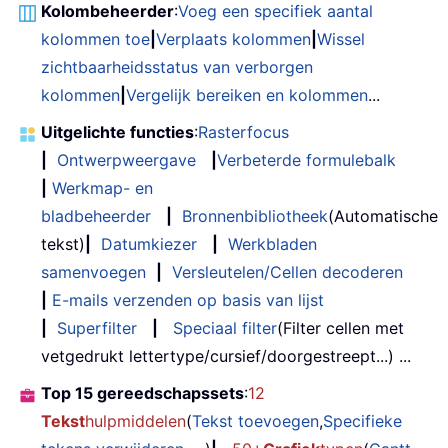
Kolombeheerder
:
Voeg een specifiek aantal
kolommen toe
|
Verplaats kolommen
|
Wissel
zichtbaarheidsstatus van verborgen
kolommen
|
Vergelijk bereiken en kolommen
...
Uitgelichte functies
:
Rasterfocus
|
Ontwerpweergave
|
Verbeterde formulebalk
|
Werkmap- en
bladbeheerder
|
Bronnenbibliotheek
(Automatische
tekst)
|
Datumkiezer
|
Werkbladen
samenvoegen
|
Versleutelen/Cellen decoderen
|
E-mails verzenden op basis van lijst
|
Superfilter
|
Speciaal filter
(Filter cellen met
vetgedrukt lettertype/cursief/doorgestreept...) ...
Top 15 gereedschapssets
:
12
Tekst
hulpmiddelen
(
Tekst toevoegen
,
Specifieke