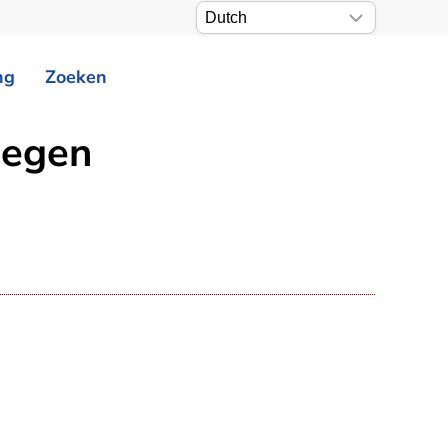
ng
Zoeken
oegen