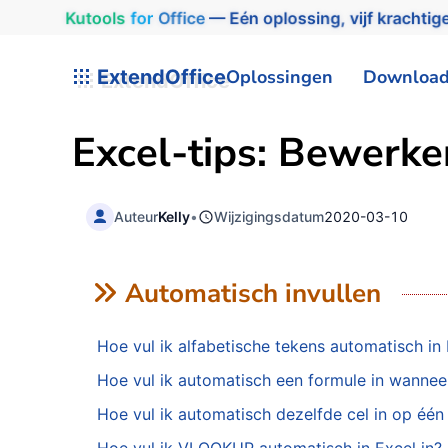
Kutools
for
Office
— Eén oplossing, vijf krachtige
ExtendOffice
Oplossingen
Downloa
Excel-tips: Bewerke
Auteur
Kelly
•
Wijzigingsdatum
2020-03-10
Automatisch invullen
Hoe vul ik alfabetische tekens automatisch in 
Hoe vul ik automatisch een formule in wanneer 
Hoe vul ik automatisch dezelfde cel in op éé