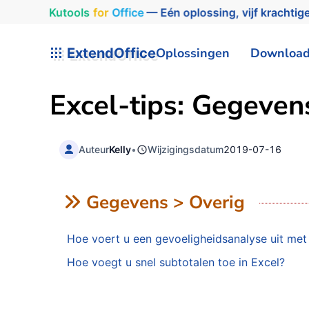
Kutools
for
Office
— Eén oplossing, vijf krachtige
ExtendOffice
Oplossingen
Downloa
Excel-tips: Gegeven
Auteur
Kelly
•
Wijzigingsdatum
2019-07-16
Gegevens > Overig
Hoe voert u een gevoeligheidsanalyse uit met
Hoe voegt u snel subtotalen toe in Excel?