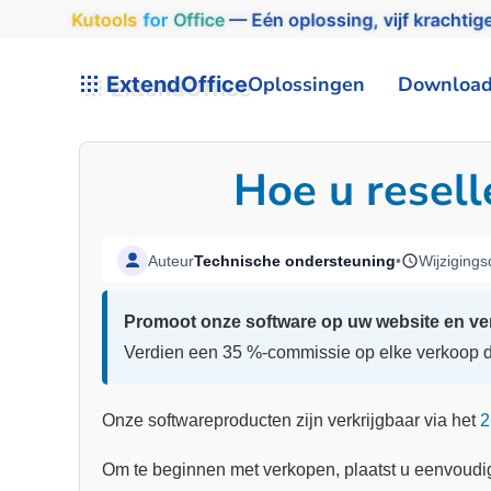
Kutools
for
Office
— Eén oplossing, vijf krachtige
ExtendOffice
Oplossingen
Downloa
Hoe u resell
Auteur
Technische ondersteuning
•
Wijziging
Promoot onze software op uw website en ver
Verdien een 35 %-commissie op elke verkoop di
Onze softwareproducten zijn verkrijgbaar via het
2
Om te beginnen met verkopen, plaatst u eenvoudi