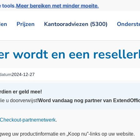
 tools.
Meer bereiken met minder moeite.
den
Prijzen
Kantooradviezen (5300)
Onderst
er wordt en een resellerk
sdatum
2024-12-27
dien er geld mee!
e u doorverwijst!
Word vandaag nog partner van ExtendOffic
Checkout-partnernetwerk
.
gweg uw productinformatie en „Koop nu”-links op uw website.