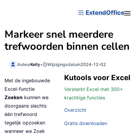
ExtendOffice
Markeer snel meerdere
trefwoorden binnen cellen
Auteur
Kelly
•
Wijzigingsdatum
2024-12-02
Kutools voor Excel
Met de ingebouwde
Excel-functie
Versterkt Excel met 300+
Zoeken
kunnen we
krachtige functies
doorgaans slechts
Overzicht
één trefwoord
tegelijk opzoeken
Gratis downloaden
wanneer we Zoek