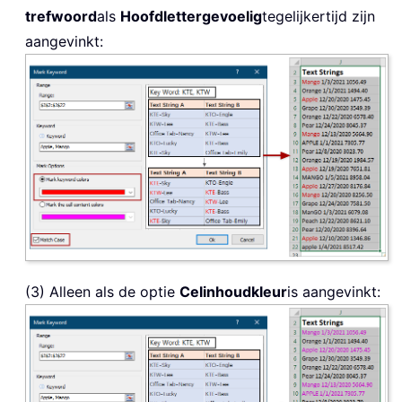
trefwoord
als
Hoofdlettergevoelig
tegelijkertijd zijn
aangevinkt:
(3) Alleen als de optie
Celinhoudkleur
is aangevinkt: